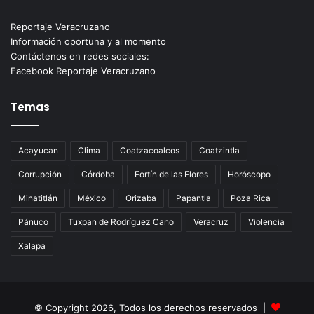
Reportaje Veracruzano
Información oportuna y al momento
Contáctenos en redes sociales:
Facebook Reportaje Veracruzano
Temas
Acayucan
Clima
Coatzacoalcos
Coatzintla
Corrupción
Córdoba
Fortín de las Flores
Horóscopo
Minatitlán
México
Orizaba
Papantla
Poza Rica
Pánuco
Tuxpan de Rodríguez Cano
Veracruz
Violencia
Xalapa
© Copyright 2026, Todos los derechos reservados |