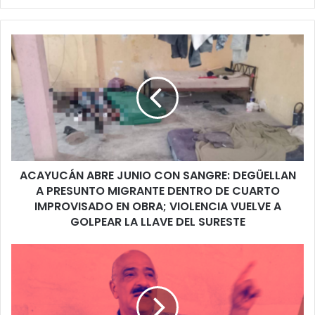
ACAYUCÁN
ABRE
JUNIO
CON
SANGRE:
DEGÜELLAN
A
PRESUNTO
MIGRANTE
ACAYUCÁN ABRE JUNIO CON SANGRE: DEGÜELLAN
DENTRO
DE
A PRESUNTO MIGRANTE DENTRO DE CUARTO
CUARTO
IMPROVISADO EN OBRA; VIOLENCIA VUELVE A
IMPROVISADO
GOLPEAR LA LLAVE DEL SURESTE
EN
OBRA;
“VERACRUZ
VIOLENCIA
NO
VUELVE
SERÁ
A
ESPACIO
GOLPEAR
PARA