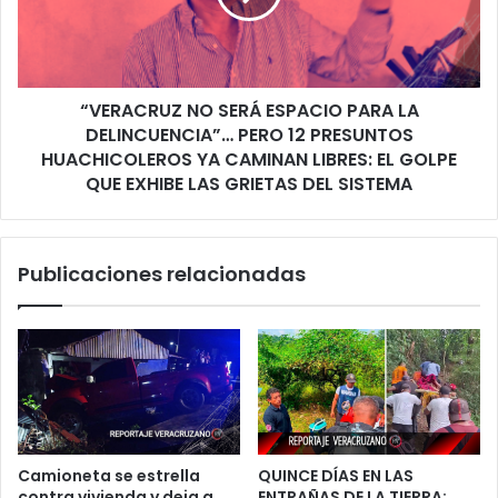
LA
LA
LLAVE
DELINCUENCIA”…
DEL
PERO
SURESTE
12
“VERACRUZ NO SERÁ ESPACIO PARA LA
PRESUNTOS
HUACHICOLEROS
DELINCUENCIA”… PERO 12 PRESUNTOS
YA
HUACHICOLEROS YA CAMINAN LIBRES: EL GOLPE
CAMINAN
QUE EXHIBE LAS GRIETAS DEL SISTEMA
LIBRES:
EL
GOLPE
Publicaciones relacionadas
QUE
EXHIBE
LAS
GRIETAS
DEL
SISTEMA
Camioneta se estrella
QUINCE DÍAS EN LAS
contra vivienda y deja a
ENTRAÑAS DE LA TIERRA: