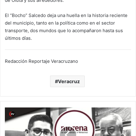
de Oluta y sus alrededores.
El “Bocho” Salcedo deja una huella en la historia reciente
del municipio, tanto en la política como en el sector
transporte, dos mundos que lo acompañaron hasta sus
últimos días.
Redacción Reportaje Veracruzano
Veracruz
Morena
Veracruz:
de
la
hegemonía