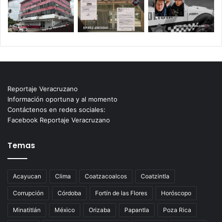
Reportaje Veracruzano
Información oportuna y al momento
Contáctenos en redes sociales:
Facebook Reportaje Veracruzano
Temas
Acayucan
Clima
Coatzacoalcos
Coatzintla
Corrupción
Córdoba
Fortín de las Flores
Horóscopo
Minatitlán
México
Orizaba
Papantla
Poza Rica