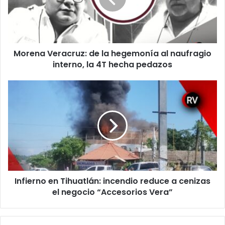
al
naufragio
interno,
la
Morena Veracruz: de la hegemonía al naufragio
4T
hecha
interno, la 4T hecha pedazos
pedazos
Infierno
en
Tihuatlán:
incendio
reduce
a
cenizas
el
negocio
Infierno en Tihuatlán: incendio reduce a cenizas
“Accesorios
Vera”
el negocio “Accesorios Vera”