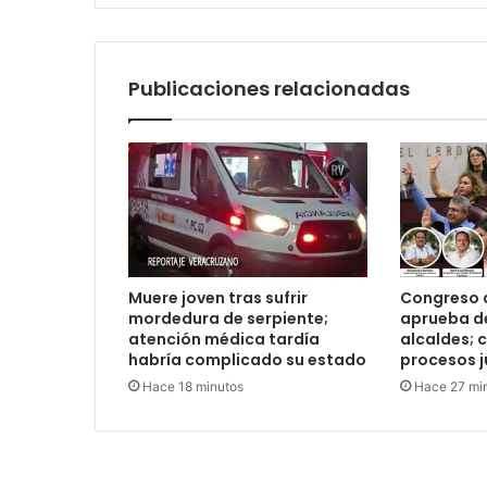
sigue
en
la
tablita
Publicaciones relacionadas
Muere joven tras sufrir
Congreso 
mordedura de serpiente;
aprueba d
atención médica tardía
alcaldes; 
habría complicado su estado
procesos j
Hace 18 minutos
Hace 27 mi