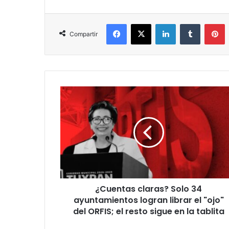
Facebook
X
LinkedIn
Tumblr
P
Compartir
¿Cuentas
claras?
Solo
34
ayuntamientos
logran
librar
el
"ojo"
¿Cuentas claras? Solo 34
del
ORFIS;
ayuntamientos logran librar el "ojo"
el
del ORFIS; el resto sigue en la tablita
resto