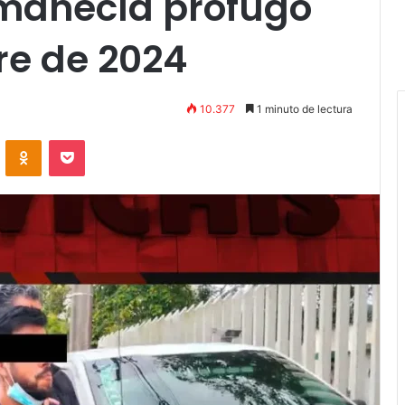
rmanecía prófugo
e de 2024
10.377
1 minuto de lectura
VKontakte
Odnoklassniki
Pocket