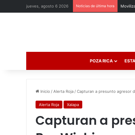
jueves, agosto 6 2026
Noticias de última hora
POZA RICA
ESTA
Inicio
/
Alerta Roja
/
Capturan a presunto agresor 
Alerta Roja
Xalapa
Capturan a pre