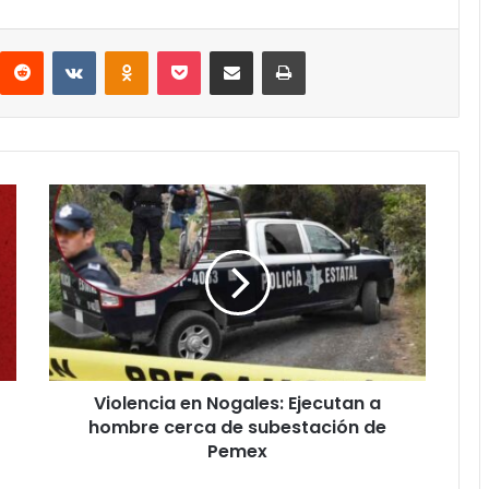
interest
Reddit
VKontakte
Odnoklassniki
Pocket
Compartir por correo electrónico
Imprimir
Violencia
en
Nogales:
Ejecutan
a
hombre
cerca
de
subestación
Violencia en Nogales: Ejecutan a
de
Pemex
hombre cerca de subestación de
Pemex