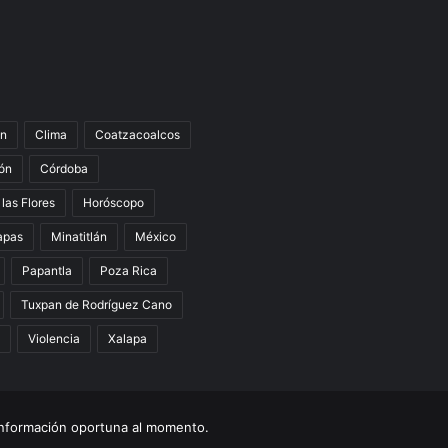
n
Clima
Coatzacoalcos
ón
Córdoba
 las Flores
Horóscopo
apas
Minatitlán
México
Papantla
Poza Rica
Tuxpan de Rodríguez Cano
Violencia
Xalapa
nformación oportuna al momento.