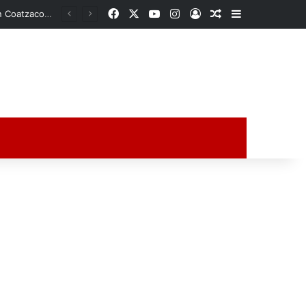
Facebook
X
YouTube
Instagram
Acceso
Publicación al a
Barra lateral
Movilización por presuntas detonaciones de arma de fuego alarma a vecinos en Coatzacoalcos
ción al azar