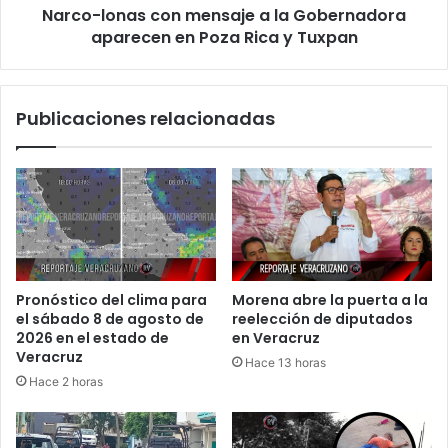
Narco-lonas con mensaje a la Gobernadora
Poza
Rica
aparecen en Poza Rica y Tuxpan
y
Tuxpan
Publicaciones relacionadas
Pronóstico del clima para
Morena abre la puerta a la
el sábado 8 de agosto de
reelección de diputados
2026 en el estado de
en Veracruz
Veracruz
Hace 13 horas
Hace 2 horas