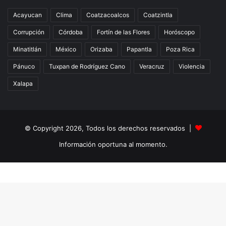
Acayucan
Clima
Coatzacoalcos
Coatzintla
Corrupción
Córdoba
Fortín de las Flores
Horóscopo
Minatitlán
México
Orizaba
Papantla
Poza Rica
Pánuco
Tuxpan de Rodríguez Cano
Veracruz
Violencia
Xalapa
© Copyright 2026, Todos los derechos reservados |
Información oportuna al momento.