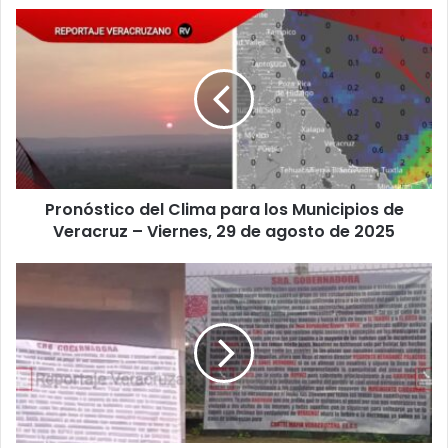
Pronóstico
del
Clima
para
los
Municipios
de
Veracruz
–
Pronóstico del Clima para los Municipios de
Viernes,
29
Veracruz – Viernes, 29 de agosto de 2025
de
agosto
Narco-
de
lonas
2025
con
mensaje
a
la
Gobernadora
aparecen
en