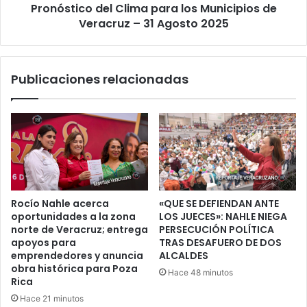
Pronóstico del Clima para los Municipios de
31
Agosto
Veracruz – 31 Agosto 2025
2025
Publicaciones relacionadas
Rocío Nahle acerca
«QUE SE DEFIENDAN ANTE
oportunidades a la zona
LOS JUECES»: NAHLE NIEGA
norte de Veracruz; entrega
PERSECUCIÓN POLÍTICA
apoyos para
TRAS DESAFUERO DE DOS
emprendedores y anuncia
ALCALDES
obra histórica para Poza
Hace 48 minutos
Rica
Hace 21 minutos