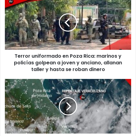
uniformado
en
Poza
Rica:
marinos
y
policías
golpean
Terror uniformado en Poza Rica: marinos y
a
joven
policías golpean a joven y anciano, allanan
y
taller y hasta se roban dinero
anciano,
allanan
Pronóstico
taller
del
y
Clima
hasta
para
se
los
roban
Municipios
dinero
de
Veracruz
–