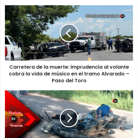
Carretera
de
la
muerte:
imprudencia
al
volante
cobra
la
Carretera de la muerte: imprudencia al volante
vida
de
cobra la vida de músico en el tramo Alvarado –
músico
Paso del Toro
en
el
Tragedia
tramo
en
Alvarado
la
–
región
Paso
cañera:
del
choque
Toro
de