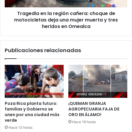
motocicletas
deja
Tragedia en la región cañera: choque de
una
mujer
motocicletas deja una mujer muerta y tres
muerta
heridos en Omealca
y
tres
heridos
Publicaciones relacionadas
en
Omealca
Poza Rica planta futuro:
¡QUEMAN GRANJA
familias y Gobierno se
AGROPECUARIA FAJA DE
unen por una ciudad más
ORO EN ÁLAMO!
verde
Hace 19 horas
Hace 13 horas