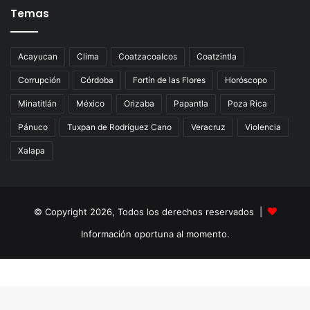
Temas
Acayucan
Clima
Coatzacoalcos
Coatzintla
Corrupción
Córdoba
Fortín de las Flores
Horóscopo
Minatitlán
México
Orizaba
Papantla
Poza Rica
Pánuco
Tuxpan de Rodríguez Cano
Veracruz
Violencia
Xalapa
© Copyright 2026, Todos los derechos reservados |
Información oportuna al momento.