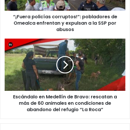
y
expulsan
“¡Fuera policías corruptos!”: pobladores de
a
la
Omealca enfrentan y expulsan a la SSP por
SSP
abusos
por
abusos
Escándalo
en
Medellín
de
Bravo:
rescatan
a
más
de
Escándalo en Medellín de Bravo: rescatan a
60
animales
más de 60 animales en condiciones de
en
abandono del refugio “La Roca”
condiciones
de
abandono