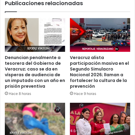
Publicaciones relacionadas
del
refugio
“La
Roca”
Denuncian penalmente a
Veracruz alista
tesorera del Gobierno de
participación masiva en el
Veracruz; caso se da en
Segundo Simulacro
vísperas de audiencia de
Nacional 2026; llaman a
un imputado con un año en
fortalecer la cultura de la
prisión preventiva
prevención
Hace 8 horas
Hace 9 horas