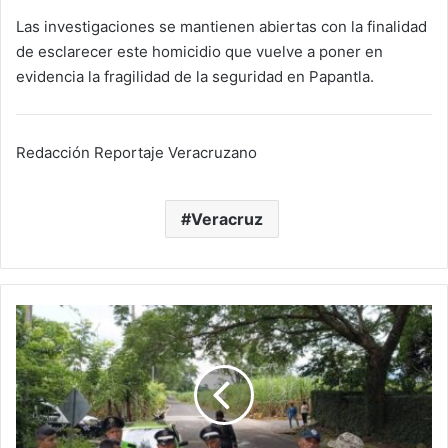
Las investigaciones se mantienen abiertas con la finalidad
de esclarecer este homicidio que vuelve a poner en
evidencia la fragilidad de la seguridad en Papantla.
Redacción Reportaje Veracruzano
Veracruz
“¡Fuera
policías
corruptos!”:
pobladores
de
Omealca
enfrentan