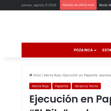
jueves, agosto 6 2026
Noticias de última hora
POZA RICA
ESTA
Inicio
/
Alerta Roja
/
Ejecución en Papantla: asesinan
Alerta Roja
Papantla
Veracruz Norte
Ejecución en Pa