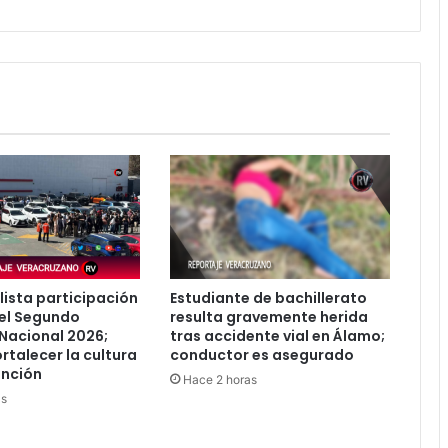
runas
para
este
12
de
septiembre
de
2025
lista participación
Estudiante de bachillerato
el Segundo
resulta gravemente herida
Nacional 2026;
tras accidente vial en Álamo;
rtalecer la cultura
conductor es asegurado
ención
Hace 2 horas
as