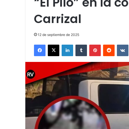
“El Pilo” en la
Carrizal
12 de septiembre de 2025
Facebook
X
LinkedIn
Tumblr
Pinterest
Reddit