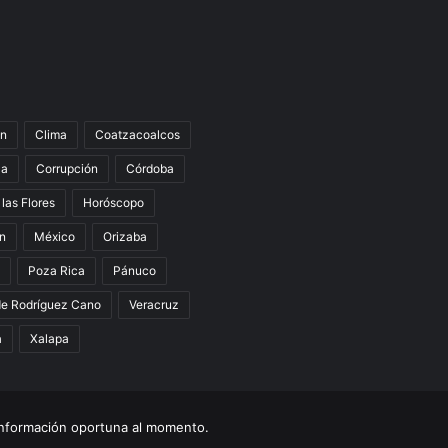
n
Clima
Coatzacoalcos
la
Corrupción
Córdoba
 las Flores
Horóscopo
án
México
Orizaba
Poza Rica
Pánuco
de Rodríguez Cano
Veracruz
a
Xalapa
nformación oportuna al momento.