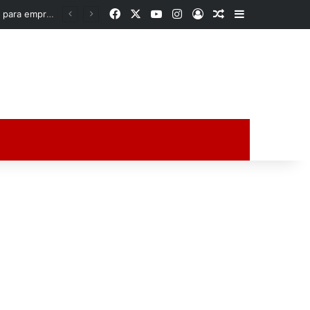
Facebook
X
YouTube
Instagram
Acceso
Publicación al a
Barra lateral
Rocío Nahle acerca oportunidades a la zona norte de Veracruz; entrega apoyos para emprendedores y anuncia obra histórica para Poza Rica
ción al azar