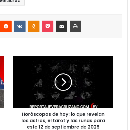
Veracruz
interest
Reddit
VKontakte
Odnoklassniki
Pocket
Compartir por correo electrónico
Imprimir
Horóscopos
de
hoy:
lo
que
revelan
los
astros,
el
Horóscopos de hoy: lo que revelan
tarot
y
los astros, el tarot y las runas para
las
este 12 de septiembre de 2025