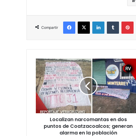
Facebook
X
LinkedIn
Tumblr
P
Compartir
Localizan
narcomantas
en
dos
puntos
de
Coatzacoalcos;
generan
alarma
Localizan narcomantas en dos
en
la
puntos de Coatzacoalcos; generan
población
alarma en la población