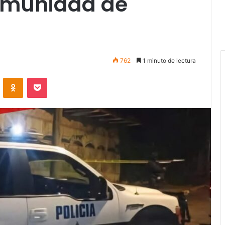
 comunidad de
762
1 minuto de lectura
VKontakte
Odnoklassniki
Pocket