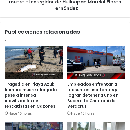
Huiloapan
muere el exregidor de Huiloapan Marcial Flores
Marcial
Hernández
Flores
Hernández
Publicaciones relacionadas
Tragedia en Playa Azul:
Empleados enfrentan a
hombre muere ahogado
presuntos asaltantes y
pese a intensa
logran detener a uno en
movilización de
Supercito Chedraui de
rescatistas en Cazones
Veracruz
Hace 15 horas
Hace 15 horas