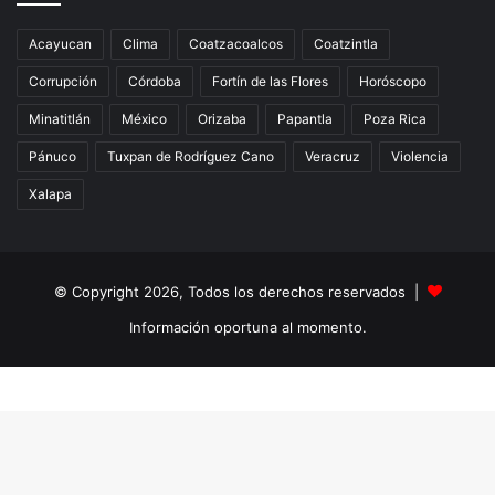
Acayucan
Clima
Coatzacoalcos
Coatzintla
Corrupción
Córdoba
Fortín de las Flores
Horóscopo
Minatitlán
México
Orizaba
Papantla
Poza Rica
Pánuco
Tuxpan de Rodríguez Cano
Veracruz
Violencia
Xalapa
© Copyright 2026, Todos los derechos reservados |
Información oportuna al momento.