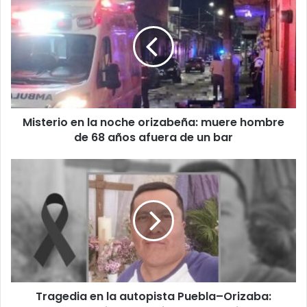
en
la
noche
orizabeña:
muere
hombre
de
68
Misterio en la noche orizabeña: muere hombre
años
afuera
de 68 años afuera de un bar
de
un
Tragedia
bar
en
la
autopista
Puebla–
Orizaba:
muere
el
exregidor
Tragedia en la autopista Puebla–Orizaba:
de