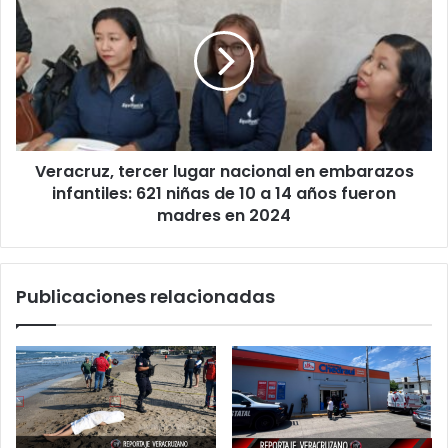
tercer
la
lugar
violencia
nacional
sigue
en
desbordada
embarazos
infantiles:
621
niñas
Veracruz, tercer lugar nacional en embarazos
de
10
infantiles: 621 niñas de 10 a 14 años fueron
a
madres en 2024
14
años
fueron
Publicaciones relacionadas
madres
en
2024