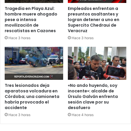
Tragedia en Playa Azul:
Empleados enfrentan a
hombre muere ahogado
presuntos asaltantes y
pese a intensa
logran detener a uno en
movilización de
Supercito Chedraui de
rescatistas en Cazones
Veracruz
Hace 3 horas
Hace 3 horas
Tres lesionados deja
«No ando huyendo, soy
aparatosa volcadura en
inocente»: alcalde de
Córdoba; una camioneta
Úrsulo Galván enfrenta
habría provocado el
sesión clave por su
accidente
desafuero
Hace 3 horas
Hace 4 horas