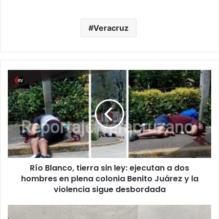
Veracruz
Río
Blanco,
tierra
sin
ley:
ejecutan
a
dos
hombres
Río Blanco, tierra sin ley: ejecutan a dos
en
plena
hombres en plena colonia Benito Juárez y la
colonia
violencia sigue desbordada
Benito
Juárez
Veracruz,
y