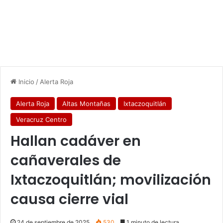
Inicio
/
Alerta Roja
Alerta Roja
Altas Montañas
Ixtaczoquitlán
Veracruz Centro
Hallan cadáver en
cañaverales de
Ixtaczoquitlán; movilización
causa cierre vial
24 de septiembre de 2025
530
1 minuto de lectura