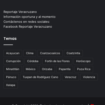
Reportaje Veracruzano
Información oportuna y al momento
Contáctenos en redes sociales:
Facebook Reportaje Veracruzano
Temas
Acayucan
Clima
Coatzacoalcos
Coatzintla
Corrupción
Córdoba
Fortín de las Flores
Horóscopo
Minatitlán
México
Orizaba
Papantla
Poza Rica
Pánuco
Tuxpan de Rodríguez Cano
Veracruz
Violencia
Xalapa