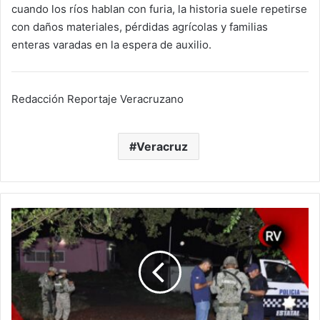
cuando los ríos hablan con furia, la historia suele repetirse
con daños materiales, pérdidas agrícolas y familias
enteras varadas en la espera de auxilio.
Redacción Reportaje Veracruzano
Veracruz
Ejecución
rompe
la
calma
en
Tlapacoyan:
asesinan
a