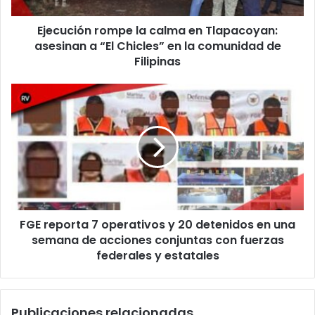
“El
Ejecución rompe la calma en Tlapacoyan:
Chicles”
en
asesinan a “El Chicles” en la comunidad de
la
Filipinas
comunidad
de
FGE
Filipinas
reporta
7
operativos
y
20
detenidos
en
una
FGE reporta 7 operativos y 20 detenidos en una
semana
de
semana de acciones conjuntas con fuerzas
acciones
federales y estatales
conjuntas
con
fuerzas
Publicaciones relacionadas
federales