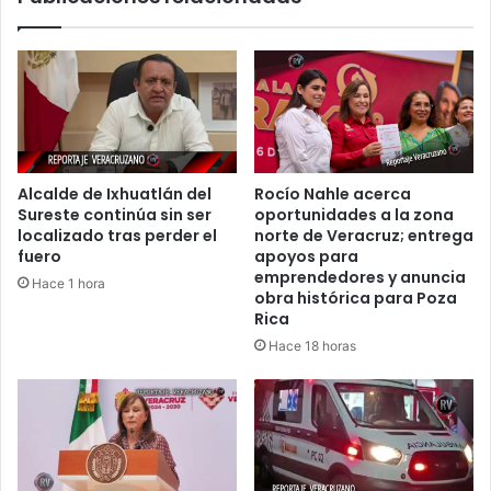
y
estatales
Alcalde de Ixhuatlán del
Rocío Nahle acerca
Sureste continúa sin ser
oportunidades a la zona
localizado tras perder el
norte de Veracruz; entrega
fuero
apoyos para
emprendedores y anuncia
Hace 1 hora
obra histórica para Poza
Rica
Hace 18 horas