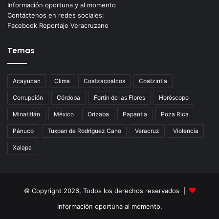
Información oportuna y al momento
Contáctenos en redes sociales:
Facebook Reportaje Veracruzano
Temas
Acayucan
Clima
Coatzacoalcos
Coatzintla
Corrupción
Córdoba
Fortín de las Flores
Horóscopo
Minatitlán
México
Orizaba
Papantla
Poza Rica
Pánuco
Tuxpan de Rodríguez Cano
Veracruz
Violencia
Xalapa
© Copyright 2026, Todos los derechos reservados |
Información oportuna al momento.