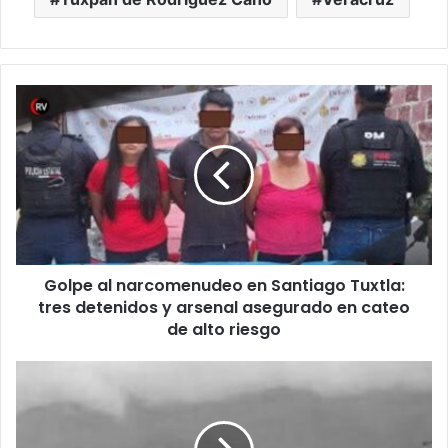
Golpe
al
narcomenudeo
en
Santiago
Tuxtla:
tres
detenidos
y
Golpe al narcomenudeo en Santiago Tuxtla:
arsenal
asegurado
tres detenidos y arsenal asegurado en cateo
en
de alto riesgo
cateo
de
Terror
alto
en
riesgo
la
autopista