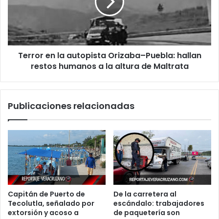
Orizaba–
Puebla:
hallan
restos
humanos
Terror en la autopista Orizaba–Puebla: hallan
a
la
restos humanos a la altura de Maltrata
altura
de
Maltrata
Publicaciones relacionadas
Capitán de Puerto de
De la carretera al
Tecolutla, señalado por
escándalo: trabajadores
extorsión y acoso a
de paquetería son