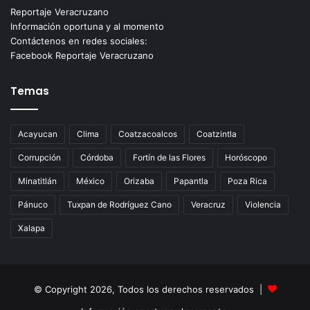
Reportaje Veracruzano
Información oportuna y al momento
Contáctenos en redes sociales:
Facebook Reportaje Veracruzano
Temas
Acayucan
Clima
Coatzacoalcos
Coatzintla
Corrupción
Córdoba
Fortín de las Flores
Horóscopo
Minatitlán
México
Orizaba
Papantla
Poza Rica
Pánuco
Tuxpan de Rodríguez Cano
Veracruz
Violencia
Xalapa
© Copyright 2026, Todos los derechos reservados |