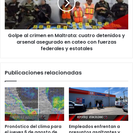
Maltrata:
cuatro
detenidos
y
arsenal
Golpe al crimen en Maltrata: cuatro detenidos y
asegurado
en
arsenal asegurado en cateo con fuerzas
cateo
federales y estatales
con
fuerzas
federales
Publicaciones relacionadas
y
estatales
Pronóstico del clima para
Empleados enfrentan a
el jueves 6 de agosto de
presuntos asaltantes y