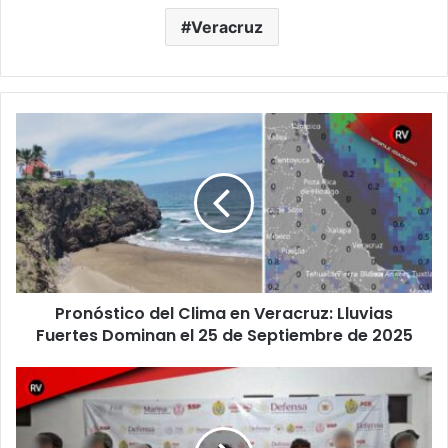
Veracruz
Pronóstico
del
Clima
en
Veracruz:
Lluvias
Fuertes
Dominan
el
Pronóstico del Clima en Veracruz: Lluvias
25
de
Fuertes Dominan el 25 de Septiembre de 2025
Septiembre
de
Golpe
2025
al
crimen
en