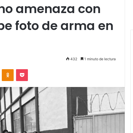
mno amenaza con
be foto de arma en
432
1 minuto de lectura
VKontakte
Odnoklassniki
Pocket