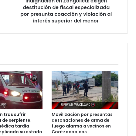
Indignación en Zongolica: exigen
presunta
coacción
destitución de fiscal especializada
y
por presunta coacción y violación al
violación
interés superior del menor
al
interés
superior
del
menor
 tras sufrir
Movilización por presuntas
de serpiente;
detonaciones de arma de
édica tardía
fuego alarma a vecinos en
mplicado su estado
Coatzacoalcos