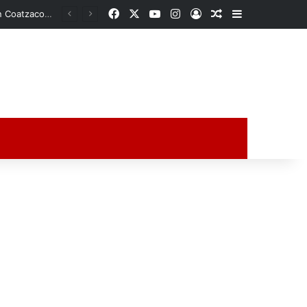
Facebook
X
YouTube
Instagram
Acceso
Publicación al a
Barra lateral
Segundo remolque se desprende de tractocamión y termina sobre camellón en distribuidor El Diamante de Córdoba
ción al azar