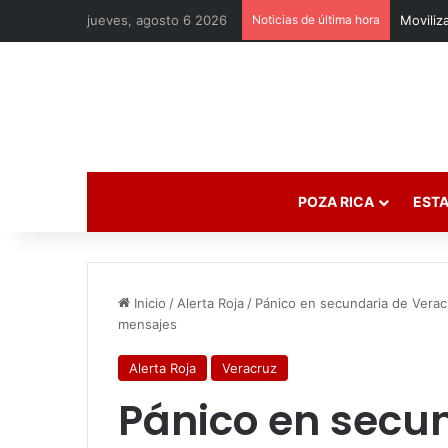
jueves, agosto 6 2026
Noticias de última hora
POZA RICA
ESTA
Inicio
/
Alerta Roja
/
Pánico en secundaria de Vera
mensajes
Alerta Roja
Veracruz
Pánico en secu