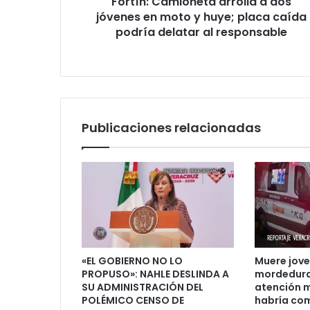
Fortín: Camioneta arrolla a dos
huye;
placa
jóvenes en moto y huye; placa caída
caída
podría delatar al responsable
podría
delatar
al
responsable
Publicaciones relacionadas
«EL GOBIERNO NO LO
Muere joven
PROPUSO»: NAHLE DESLINDA A
mordedura 
SU ADMINISTRACIÓN DEL
atención m
POLÉMICO CENSO DE
habría co