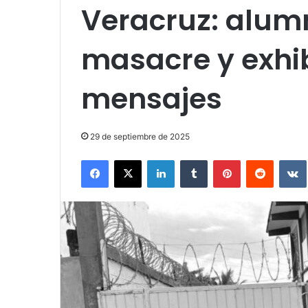
Veracruz: alu
masacre y exhi
mensajes
29 de septiembre de 2025
Facebook
X
LinkedIn
Tumblr
Pinterest
Reddit