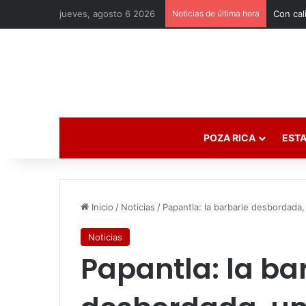
jueves, agosto 6 2026
Noticias de última hora
POZA RICA
ESTA
Inicio
/
Noticias
/
Papantla: la barbarie desbordada,
Noticias
Papantla: la ba