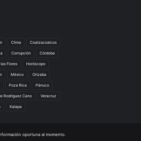
n
Clima
Coatzacoalcos
la
Corrupción
Córdoba
 las Flores
Horóscopo
án
México
Orizaba
Poza Rica
Pánuco
de Rodríguez Cano
Veracruz
a
Xalapa
nformación oportuna al momento.