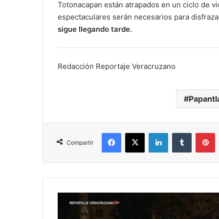
Totonacapan están atrapados en un ciclo de v
espectaculares serán necesarios para disfraza
sigue llegando tarde.
Redacción Reportaje Veracruzano
Papantl
Facebook
X
LinkedIn
Tumblr
P
Compartir
Campesino
de
30