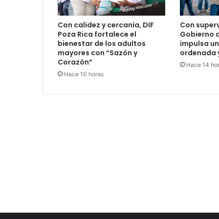
Con calidez y cercanía, DIF
Con supervi
Poza Rica fortalece el
Gobierno d
bienestar de los adultos
impulsa u
mayores con “Sazón y
ordenada 
Corazón”
Hace 14 ho
Hace 10 horas