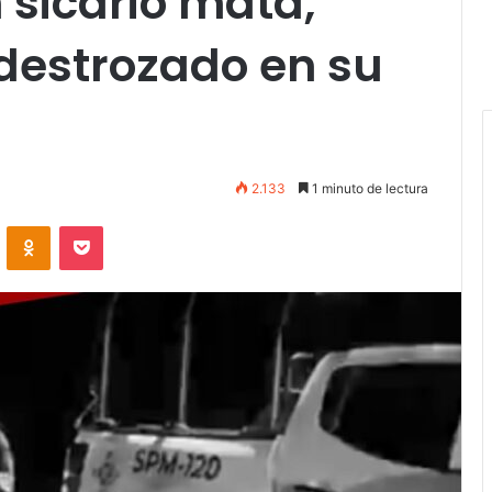
 sicario mata,
destrozado en su
2.133
1 minuto de lectura
VKontakte
Odnoklassniki
Pocket