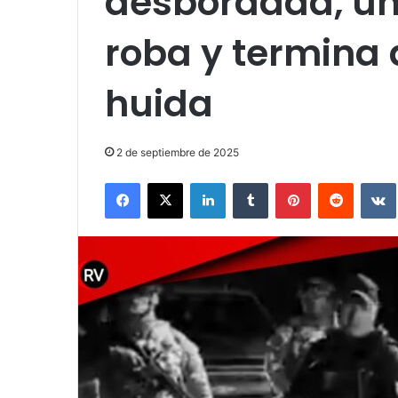
desbordada, un
roba y termina 
huida
2 de septiembre de 2025
Facebook
X
LinkedIn
Tumblr
Pinterest
Reddit