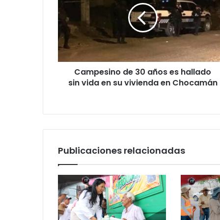
años
es
hallado
sin
vida
en
Campesino de 30 años es hallado
su
vivienda
sin vida en su vivienda en Chocamán
en
Chocamán
Publicaciones relacionadas