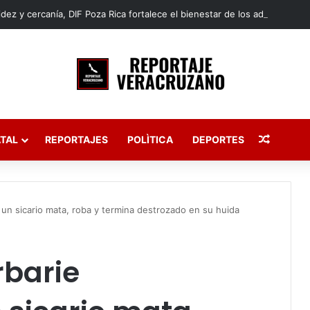
Publica
TAL
REPORTAJES
POLÌTICA
DEPORTES
 un sicario mata, roba y termina destrozado en su huida
rbarie