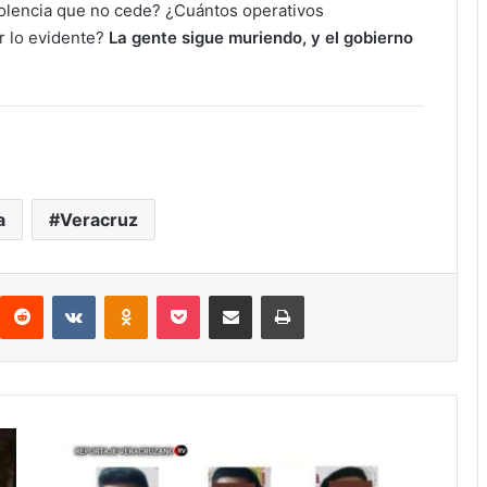
iolencia que no cede? ¿Cuántos operativos
r lo evidente?
La gente sigue muriendo, y el gobierno
a
Veracruz
interest
Reddit
VKontakte
Odnoklassniki
Pocket
Compartir por correo electrónico
Imprimir
Córdoba:
Vinculan
a