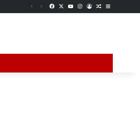
Facebook
X
YouTube
Instagram
Acceso
Publicación al a
Barra lateral
Con calidez y cercanía, DIF Poza Rica fortalece el bienestar de los adultos mayores con “Sazón y Corazón”
ción al azar