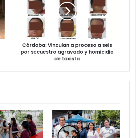
proceso
a
seis
por
secuestro
agravado
Córdoba: Vinculan a proceso a seis
y
homicidio
por secuestro agravado y homicidio
de
de taxista
taxista