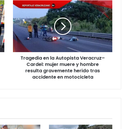
Tragedia
en
la
Autopista
Veracruz–
Cardel:
mujer
muere
y
Tragedia en la Autopista Veracruz–
hombre
resulta
Cardel: mujer muere y hombre
gravemente
resulta gravemente herido tras
herido
accidente en motocicleta
tras
accidente
en
motocicleta