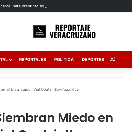
Publica
TAL
REPORTAJES
POLÌTICA
DEPORTES
n el Distribuidor Vial Coatzintla–Poza Rica
Siembran Miedo en