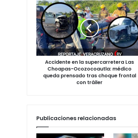
Accidente
en
la
supercarretera
Las
Choapas-
Ocozocoautla:
médico
queda
Accidente en la supercarretera Las
prensado
tras
Choapas-Ocozocoautla: médico
choque
queda prensado tras choque frontal
frontal
con tráiler
con
tráiler
Publicaciones relacionadas