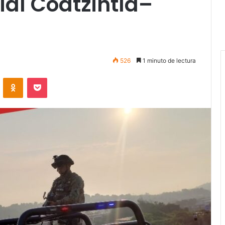
Vial Coatzintla–
526
1 minuto de lectura
VKontakte
Odnoklassniki
Pocket