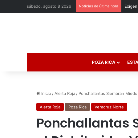
sábado, agosto 8 2026
Noticias de última hora
POZA RICA
ESTA
Inicio
/
Alerta Roja
/
Ponchallantas Siembran Miedo e
Alerta Roja
Poza Rica
Veracruz Norte
Ponchallantas 