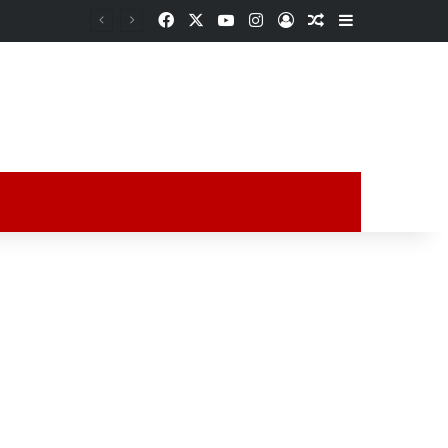
Facebook
X
YouTube
Instagram
Acceso
Publicación al a
Barra lateral
Exigen cárcel para presunto agresor de Zulma; denuncian siete casos más y temen una nueva tragedia en Xalapa
ción al azar