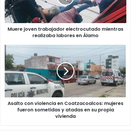
realizaba
labores
en
Álamo
Muere joven trabajador electrocutado mientras
realizaba labores en Álamo
Asalto
con
violencia
en
Coatzacoalcos:
mujeres
fueron
sometidas
y
Asalto con violencia en Coatzacoalcos: mujeres
atadas
en
fueron sometidas y atadas en su propia
su
vivienda
propia
vivienda