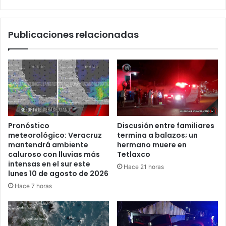
de
30
disparos
Publicaciones relacionadas
dentro
de
un
automóvil
Pronóstico
Discusión entre familiares
meteorológico: Veracruz
termina a balazos; un
mantendrá ambiente
hermano muere en
caluroso con lluvias más
Tetlaxco
intensas en el sur este
Hace 21 horas
lunes 10 de agosto de 2026
Hace 7 horas