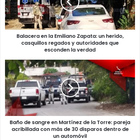
Zapata:
un
herido,
casquillos
regados
Balacera en la Emiliano Zapata: un herido,
y
autoridades
casquillos regados y autoridades que
que
esconden la verdad
esconden
la
Baño
verdad
de
sangre
en
Martínez
de
la
Torre:
pareja
Baño de sangre en Martínez de la Torre: pareja
acribillada
con
acribillada con más de 30 disparos dentro de
más
un automóvil