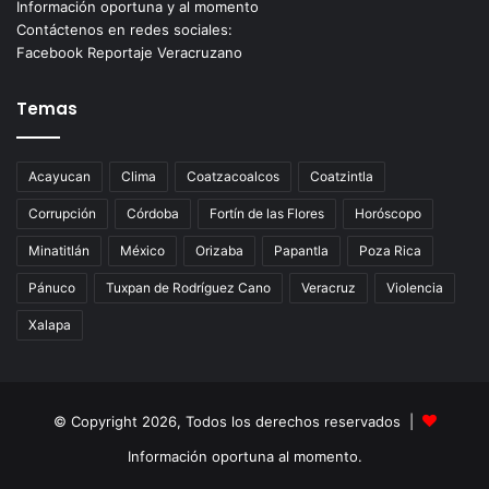
Información oportuna y al momento
Contáctenos en redes sociales:
Facebook Reportaje Veracruzano
Temas
Acayucan
Clima
Coatzacoalcos
Coatzintla
Corrupción
Córdoba
Fortín de las Flores
Horóscopo
Minatitlán
México
Orizaba
Papantla
Poza Rica
Pánuco
Tuxpan de Rodríguez Cano
Veracruz
Violencia
Xalapa
© Copyright 2026, Todos los derechos reservados |
Información oportuna al momento.