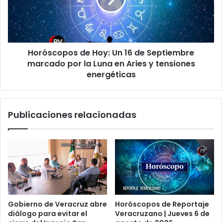
de
Septiembre
marcado
por
Horóscopos de Hoy: Un 16 de Septiembre
la
Luna
marcado por la Luna en Aries y tensiones
en
energéticas
Aries
y
tensiones
Publicaciones relacionadas
energéticas
Gobierno de Veracruz abre
Horóscopos de Reportaje
diálogo para evitar el
Veracruzano | Jueves 6 de