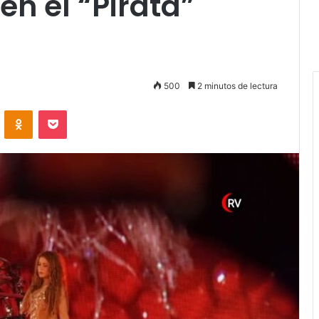
en el “Pirata”
500
2 minutos de lectura
VKontakte
Odnoklassniki
Pocket