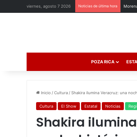
viernes, agosto 7 2026
Noticias de última hora
Morena
POZA RICA
ESTA
Inicio
/
Cultura
/
Shakira ilumina Veracruz: una noch
Cultura
El Show
Estatal
Noticias
Regi
Shakira ilumina