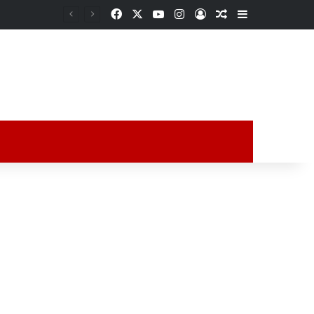
Facebook
X
YouTube
Instagram
Acceso
Publicación al a
Barra lateral
ción al azar