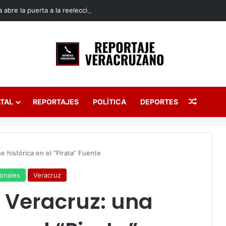
 abre la puerta a la reelección de diputados en Veracruz
Publica
TAL
REPORTAJES
POLÌTICA
DEPORTES
e histórica en el “Pirata” Fuente
onales
Veracruz
 Veracruz: una