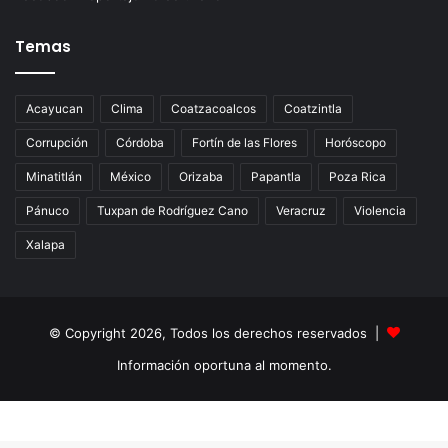
Temas
Acayucan
Clima
Coatzacoalcos
Coatzintla
Corrupción
Córdoba
Fortín de las Flores
Horóscopo
Minatitlán
México
Orizaba
Papantla
Poza Rica
Pánuco
Tuxpan de Rodríguez Cano
Veracruz
Violencia
Xalapa
© Copyright 2026, Todos los derechos reservados |
Información oportuna al momento.