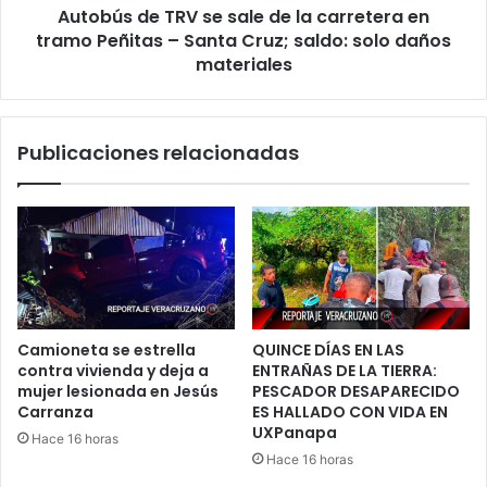
Autobús de TRV se sale de la carretera en
tramo
Peñitas
tramo Peñitas – Santa Cruz; saldo: solo daños
–
materiales
Santa
Cruz;
saldo:
Publicaciones relacionadas
solo
daños
materiales
Camioneta se estrella
QUINCE DÍAS EN LAS
contra vivienda y deja a
ENTRAÑAS DE LA TIERRA:
mujer lesionada en Jesús
PESCADOR DESAPARECIDO
Carranza
ES HALLADO CON VIDA EN
UXPanapa
Hace 16 horas
Hace 16 horas