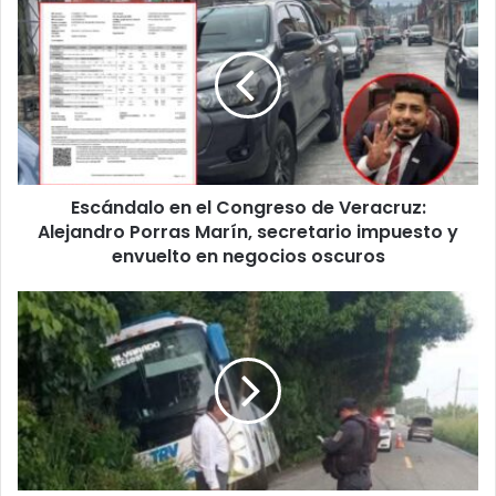
en
el
Congreso
de
Veracruz:
Alejandro
Porras
Marín,
Escándalo en el Congreso de Veracruz:
secretario
impuesto
Alejandro Porras Marín, secretario impuesto y
y
envuelto en negocios oscuros
envuelto
en
Autobús
negocios
de
oscuros
TRV
se
sale
de
la
carretera
en