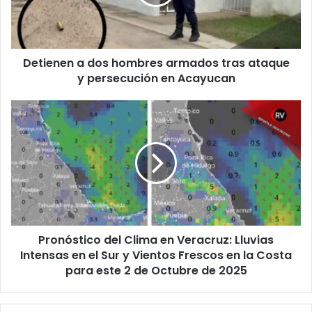
tras
ataque
y
persecución
Detienen a dos hombres armados tras ataque
en
Acayucan
y persecución en Acayucan
Pronóstico
del
Clima
en
Veracruz:
Lluvias
Intensas
en
el
Pronóstico del Clima en Veracruz: Lluvias
Sur
y
Intensas en el Sur y Vientos Frescos en la Costa
Vientos
para este 2 de Octubre de 2025
Frescos
en
la