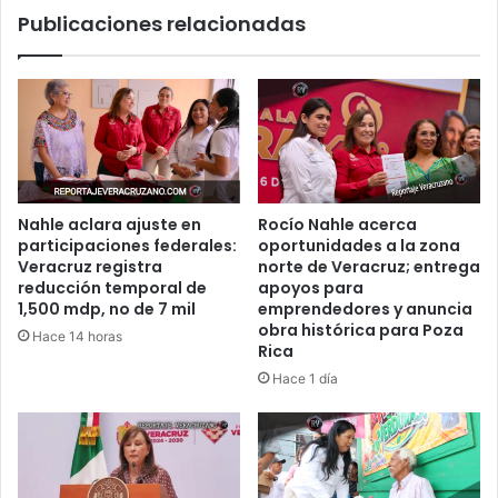
Publicaciones relacionadas
Costa
para
este
2
de
Octubre
de
2025
Nahle aclara ajuste en
Rocío Nahle acerca
participaciones federales:
oportunidades a la zona
Veracruz registra
norte de Veracruz; entrega
reducción temporal de
apoyos para
1,500 mdp, no de 7 mil
emprendedores y anuncia
obra histórica para Poza
Hace 14 horas
Rica
Hace 1 día