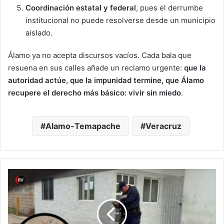
Coordinación estatal y federal
, pues el derrumbe
institucional no puede resolverse desde un municipio
aislado.
Álamo ya no acepta discursos vacíos. Cada bala que
resuena en sus calles añade un reclamo urgente:
que la
autoridad actúe, que la impunidad termine, que Álamo
recupere el derecho más básico: vivir sin miedo
.
Alamo-Temapache
Veracruz
Detienen
a
dos
hombres
armados