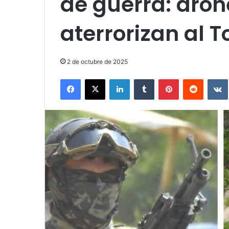
de guerra: dron
aterrorizan al 
2 de octubre de 2025
Facebook
X
LinkedIn
Tumblr
Pinterest
Reddit