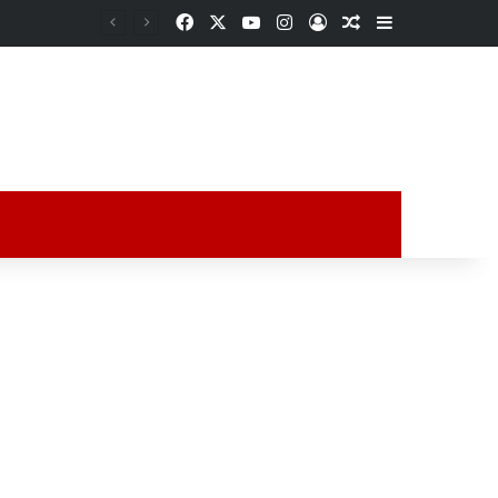
Facebook
X
YouTube
Instagram
Acceso
Publicación al a
Barra lateral
ción al azar