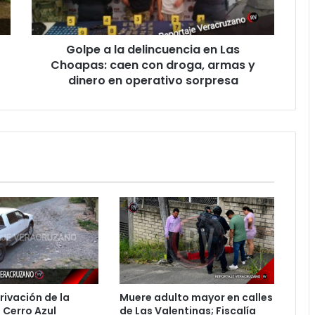
Choapas:
caen
con
Golpe a la delincuencia en Las
droga,
armas
Choapas: caen con droga, armas y
y
dinero en operativo sorpresa
dinero
en
operativo
sorpresa
rivación de la
Muere adulto mayor en calles
 Cerro Azul
de Las Valentinas; Fiscalía