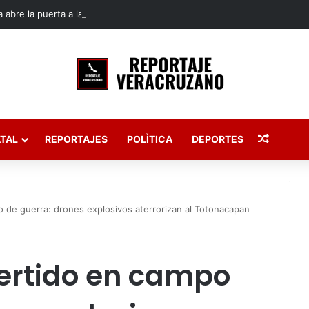
 abre la puerta a la reelección de diputados en Veracruz
Publica
TAL
REPORTAJES
POLÌTICA
DEPORTES
 de guerra: drones explosivos aterrorizan al Totonacapan
ertido en campo