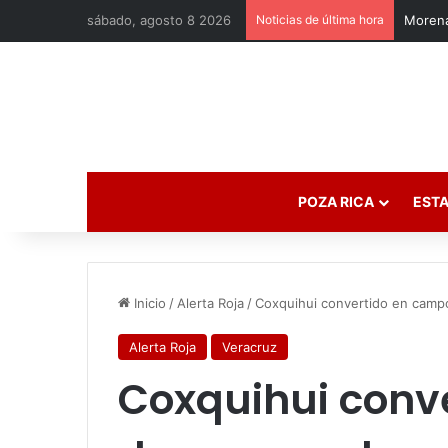
sábado, agosto 8 2026
Noticias de última hora
Morena
POZA RICA
ESTA
Inicio
/
Alerta Roja
/
Coxquihui convertido en campo
Alerta Roja
Veracruz
Coxquihui conv