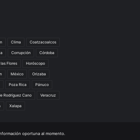
n
Clima
Coatzacoalcos
la
Corrupción
Córdoba
 las Flores
Horóscopo
án
México
Orizaba
Poza Rica
Pánuco
de Rodríguez Cano
Veracruz
a
Xalapa
nformación oportuna al momento.