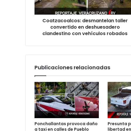
clandestino
con
vehículos
Coatzacoalcos: desmantelan taller
robados
convertido en deshuesadero
clandestino con vehículos robados
Publicaciones relacionadas
Ponchallantas provoca daño
Presunta p
a taxi en calles de Pueblo
libertad en