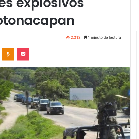
es explosivos
Totonacapan
2.313
1 minuto de lectura
VKontakte
Odnoklassniki
Pocket