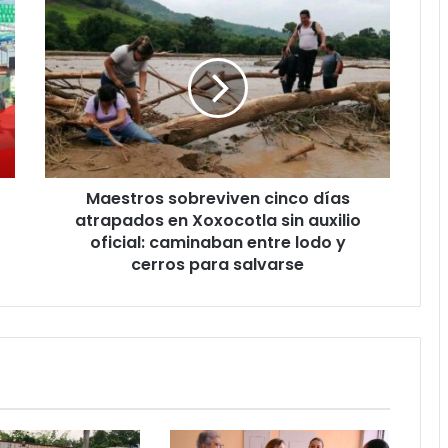
Maestros
sobreviven
cinco
días
atrapados
en
Xoxocotla
sin
auxilio
Maestros sobreviven cinco días
oficial:
caminaban
atrapados en Xoxocotla sin auxilio
entre
oficial: caminaban entre lodo y
lodo
cerros para salvarse
y
cerros
para
salvarse