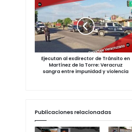
Ejecutan
al
exdirector
de
Tránsito
en
Martínez
de
la
Ejecutan al exdirector de Tránsito en
Torre:
Veracruz
Martínez de la Torre: Veracruz
sangra
sangra entre impunidad y violencia
entre
impunidad
y
violencia
Publicaciones relacionadas