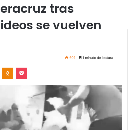
eracruz tras
ideos se vuelven
601
1 minuto de lectura
VKontakte
Odnoklassniki
Pocket