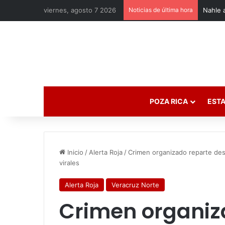
viernes, agosto 7 2026
Noticias de última hora
POZA RICA
ESTA
Inicio
/
Alerta Roja
/
Crimen organizado reparte des
virales
Alerta Roja
Veracruz Norte
Crimen organiz