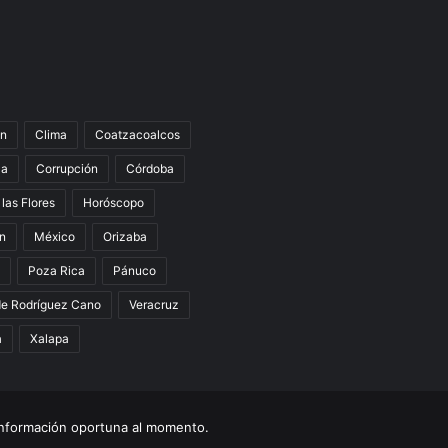
n
Clima
Coatzacoalcos
la
Corrupción
Córdoba
 las Flores
Horóscopo
án
México
Orizaba
Poza Rica
Pánuco
de Rodríguez Cano
Veracruz
a
Xalapa
nformación oportuna al momento.