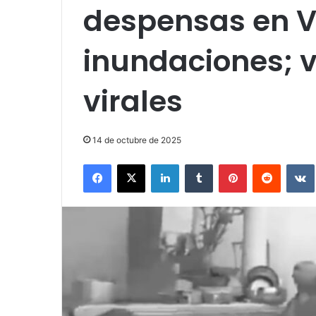
despensas en V
inundaciones; v
virales
14 de octubre de 2025
Facebook
X
LinkedIn
Tumblr
Pinterest
Reddit