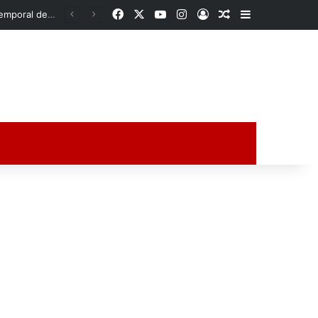
Facebook
X
YouTube
Instagram
Acceso
Publicación al a
Barra lateral
Nahle aclara ajuste en participaciones federales: Veracruz registra reducción temporal de 1,500 mdp, no de 7 mil
ción al azar