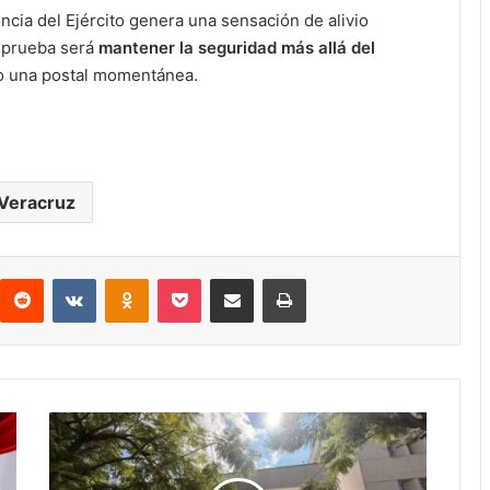
cia del Ejército genera una sensación de alivio
 prueba será
mantener la seguridad más allá del
lo una postal momentánea.
Veracruz
interest
Reddit
VKontakte
Odnoklassniki
Pocket
Compartir por correo electrónico
Imprimir
Estalla
el
Paro