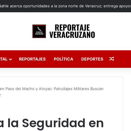
Publica
TAL
REPORTAJES
POLÌTICA
DEPORTES
 en Paso del Macho y Atoyac: Patrullajes Militares Buscan
z
za la Seguridad en