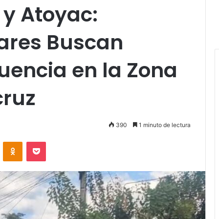
 y Atoyac:
itares Buscan
cuencia en la Zona
cruz
390
1 minuto de lectura
VKontakte
Odnoklassniki
Pocket