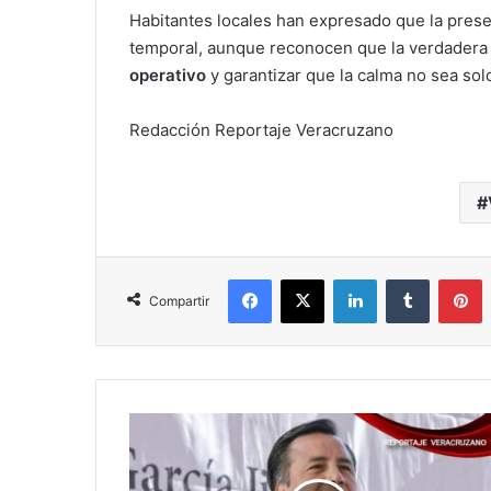
Habitantes locales han expresado que la presen
temporal, aunque reconocen que la verdadera
operativo
y garantizar que la calma no sea so
Redacción Reportaje Veracruzano
Facebook
X
LinkedIn
Tumblr
P
Compartir
Congreso
de
Veracruz