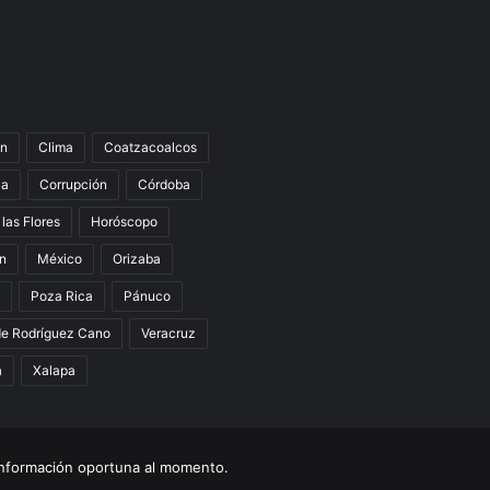
n
Clima
Coatzacoalcos
la
Corrupción
Córdoba
 las Flores
Horóscopo
án
México
Orizaba
Poza Rica
Pánuco
de Rodríguez Cano
Veracruz
a
Xalapa
nformación oportuna al momento.