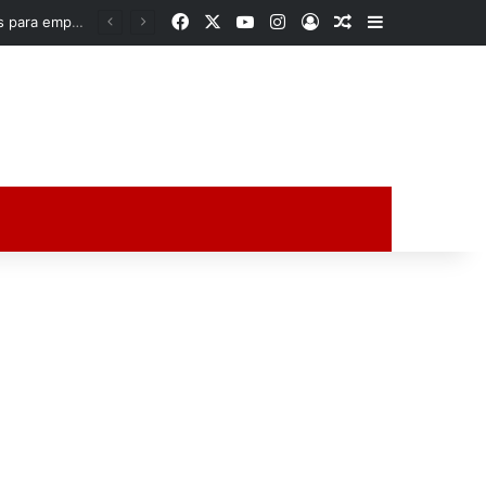
Facebook
X
YouTube
Instagram
Acceso
Publicación al a
Barra lateral
Acusan a diputada de Morena de presuntos «moches» a personal del Congreso; excolaborador hace denuncia pública
ción al azar