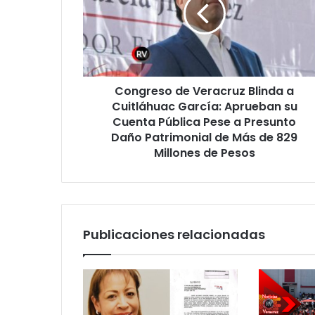
Blinda
a
Cuitláhuac
García:
Aprueban
su
Congreso de Veracruz Blinda a
Cuenta
Pública
Cuitláhuac García: Aprueban su
Pese
Cuenta Pública Pese a Presunto
a
Daño Patrimonial de Más de 829
Presunto
Millones de Pesos
Daño
Patrimonial
de
Más
de
Publicaciones relacionadas
829
Millones
de
Pesos