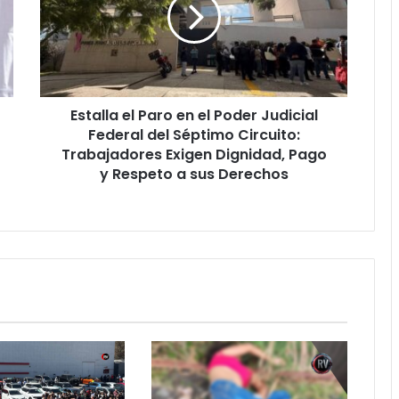
en
el
Poder
Judicial
Federal
del
Estalla el Paro en el Poder Judicial
Séptimo
Circuito:
Federal del Séptimo Circuito:
Trabajadores
Trabajadores Exigen Dignidad, Pago
Exigen
y Respeto a sus Derechos
Dignidad,
Pago
y
Respeto
a
sus
Derechos