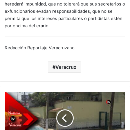
heredará impunidad, que no tolerará que sus secretarios o
exfuncionarios evadan responsabilidades, que no se
permita que los intereses particulares o partidistas estén
por encima del erario.
Redacción Reportaje Veracruzano
Veracruz
Coatepec
tiembla:
el
primer
baleado
de