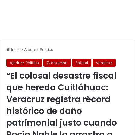
Inicio
/
Ajedrez Político
Ajedrez Político
Corrupción
Estatal
Veracruz
“El colosal desastre fiscal
que hereda Cuitláhuac:
Veracruz registra récord
histórico de daño
patrimonial justo cuando
Rocío Nahle lo arrastra a