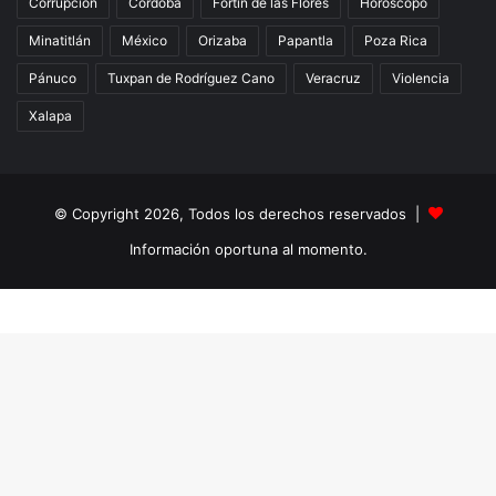
Corrupción
Córdoba
Fortín de las Flores
Horóscopo
Minatitlán
México
Orizaba
Papantla
Poza Rica
Pánuco
Tuxpan de Rodríguez Cano
Veracruz
Violencia
Xalapa
© Copyright 2026, Todos los derechos reservados |
Información oportuna al momento.