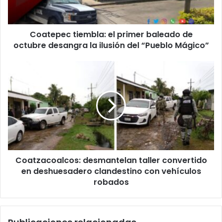
octubre
desangra
la
Coatepec tiembla: el primer baleado de
ilusión
del
octubre desangra la ilusión del “Pueblo Mágico”
“Pueblo
Mágico”
Coatzacoalcos:
desmantelan
taller
convertido
en
deshuesadero
clandestino
con
vehículos
Coatzacoalcos: desmantelan taller convertido
robados
en deshuesadero clandestino con vehículos
robados