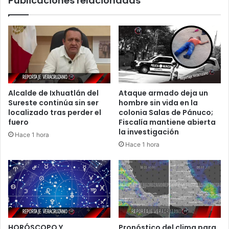
Publicaciones relacionadas
Alcalde de Ixhuatlán del
Ataque armado deja un
Sureste continúa sin ser
hombre sin vida en la
localizado tras perder el
colonia Salas de Pánuco;
fuero
Fiscalía mantiene abierta
la investigación
Hace 1 hora
Hace 1 hora
HORÓSCOPO Y
Pronóstico del clima para