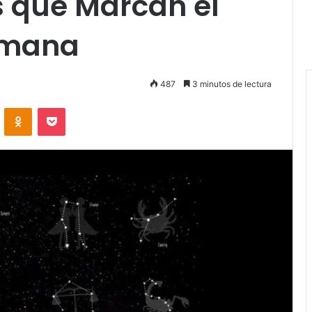
s que Marcan el
emana
487
3 minutos de lectura
VKontakte
Odnoklassniki
Pocket