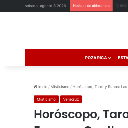
sábado, agosto 8 2026
Noticias de última hora
POZA RICA
ESTA
Inicio
/
Misticismo
/
Horóscopo, Tarot y Runas: Las
Misticismo
Veracruz
Horóscopo, Taro