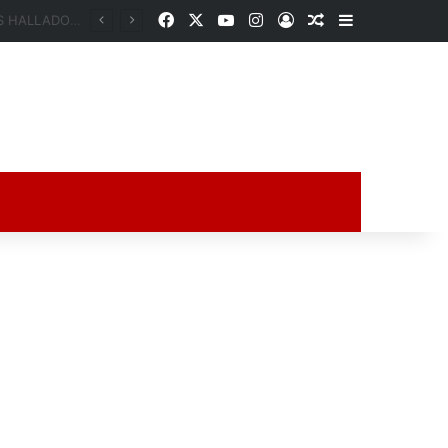
Facebook
X
YouTube
Instagram
Acceso
Publicación al a
Barra lateral
Cateos en El Aguacate sacan a la luz un arsenal: aseguran ocho armas largas, más de 500 cartuchos, presunta droga y vehículos en José Azueta
ción al azar