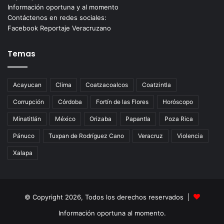
Información oportuna y al momento
Contáctenos en redes sociales:
Facebook Reportaje Veracruzano
Temas
Acayucan
Clima
Coatzacoalcos
Coatzintla
Corrupción
Córdoba
Fortín de las Flores
Horóscopo
Minatitlán
México
Orizaba
Papantla
Poza Rica
Pánuco
Tuxpan de Rodríguez Cano
Veracruz
Violencia
Xalapa
© Copyright 2026, Todos los derechos reservados |
Información oportuna al momento.