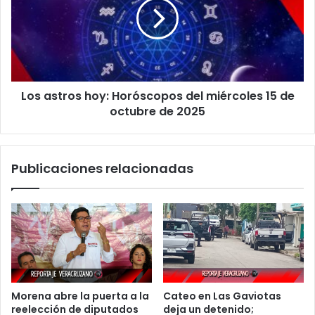
Horóscopos
del
miércoles
15
de
octubre
Los astros hoy: Horóscopos del miércoles 15 de
de
2025
octubre de 2025
Publicaciones relacionadas
Morena abre la puerta a la
Cateo en Las Gaviotas
reelección de diputados
deja un detenido;