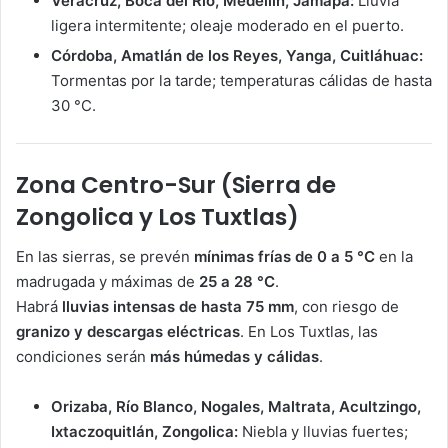
Veracruz, Boca del Río, Medellín, Jamapa:
Lluvia
ligera intermitente; oleaje moderado en el puerto.
Córdoba, Amatlán de los Reyes, Yanga, Cuitláhuac:
Tormentas por la tarde; temperaturas cálidas de hasta
30 °C.
Zona Centro-Sur (Sierra de
Zongolica y Los Tuxtlas)
En las sierras, se prevén
mínimas frías de 0 a 5 °C
en la
madrugada y máximas de
25 a 28 °C
.
Habrá
lluvias intensas de hasta 75 mm
, con riesgo de
granizo y descargas eléctricas
. En Los Tuxtlas, las
condiciones serán
más húmedas y cálidas
.
Orizaba, Río Blanco, Nogales, Maltrata, Acultzingo,
Ixtaczoquitlán, Zongolica:
Niebla y lluvias fuertes;