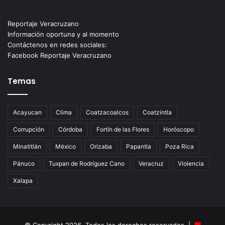
Reportaje Veracruzano
Información oportuna y al momento
Contáctenos en redes sociales:
Facebook Reportaje Veracruzano
Temas
Acayucan
Clima
Coatzacoalcos
Coatzintla
Corrupción
Córdoba
Fortín de las Flores
Horóscopo
Minatitlán
México
Orizaba
Papantla
Poza Rica
Pánuco
Tuxpan de Rodríguez Cano
Veracruz
Violencia
Xalapa