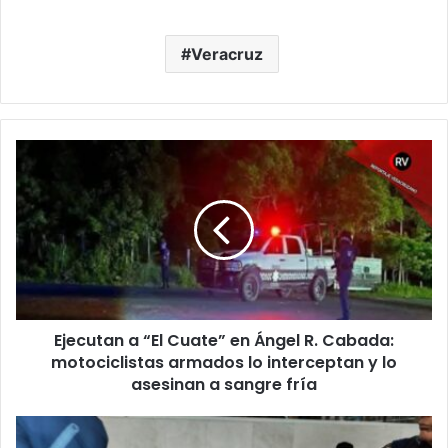
Veracruz
Ejecutan
a
“El
Cuate”
en
Ángel
R.
Cabada:
motociclistas
Ejecutan a “El Cuate” en Ángel R. Cabada:
armados
lo
motociclistas armados lo interceptan y lo
interceptan
asesinan a sangre fría
y
lo
Coatepec:
asesinan
extinción