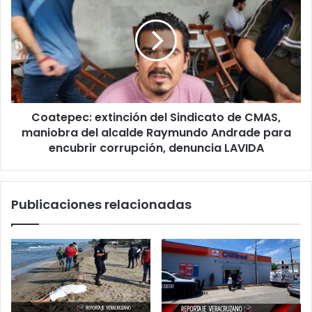
a
del
sangre
Sindicato
fría
de
CMAS,
maniobra
del
alcalde
Coatepec: extinción del Sindicato de CMAS,
Raymundo
Andrade
maniobra del alcalde Raymundo Andrade para
para
encubrir corrupción, denuncia LAVIDA
encubrir
corrupción,
denuncia
Publicaciones relacionadas
LAVIDA