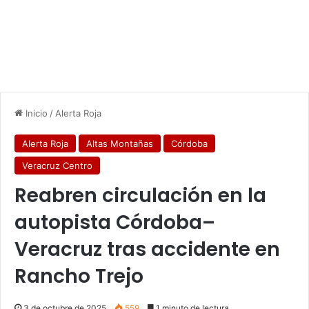
Inicio
/
Alerta Roja
Alerta Roja
Altas Montañas
Córdoba
Veracruz Centro
Reabren circulación en la
autopista Córdoba–
Veracruz tras accidente en
Rancho Trejo
3 de octubre de 2025
559
1 minuto de lectura