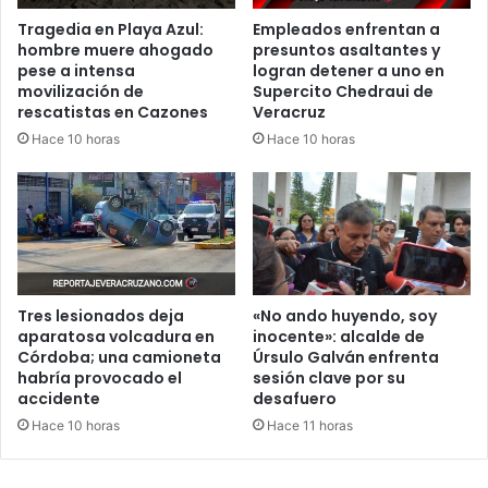
Tragedia en Playa Azul:
Empleados enfrentan a
hombre muere ahogado
presuntos asaltantes y
pese a intensa
logran detener a uno en
movilización de
Supercito Chedraui de
rescatistas en Cazones
Veracruz
Hace 10 horas
Hace 10 horas
Tres lesionados deja
«No ando huyendo, soy
aparatosa volcadura en
inocente»: alcalde de
Córdoba; una camioneta
Úrsulo Galván enfrenta
habría provocado el
sesión clave por su
accidente
desafuero
Hace 10 horas
Hace 11 horas