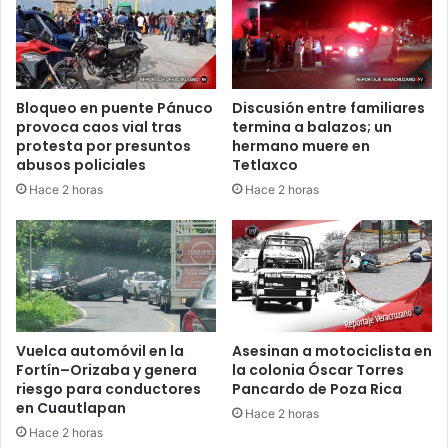
COSTERA
DEL
GOLFO
Bloqueo en puente Pánuco
Discusión entre familiares
provoca caos vial tras
termina a balazos; un
protesta por presuntos
hermano muere en
abusos policiales
Tetlaxco
Hace 2 horas
Hace 2 horas
Vuelca automóvil en la
Asesinan a motociclista en
Fortín–Orizaba y genera
la colonia Óscar Torres
riesgo para conductores
Pancardo de Poza Rica
en Cuautlapan
Hace 2 horas
Hace 2 horas