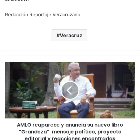
Redacción Reportaje Veracruzano
Veracruz
AMLO
reaparece
y
anuncia
su
nuevo
libro
“Grandeza”:
mensaje
AMLO reaparece y anuncia su nuevo libro
político,
proyecto
“Grandeza”: mensaje político, proyecto
editorial
editorial y reacciones encontradas