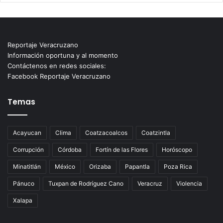
Reportaje Veracruzano
Información oportuna y al momento
Contáctenos en redes sociales:
Facebook Reportaje Veracruzano
Temas
Acayucan
Clima
Coatzacoalcos
Coatzintla
Corrupción
Córdoba
Fortín de las Flores
Horóscopo
Minatitlán
México
Orizaba
Papantla
Poza Rica
Pánuco
Tuxpan de Rodríguez Cano
Veracruz
Violencia
Xalapa