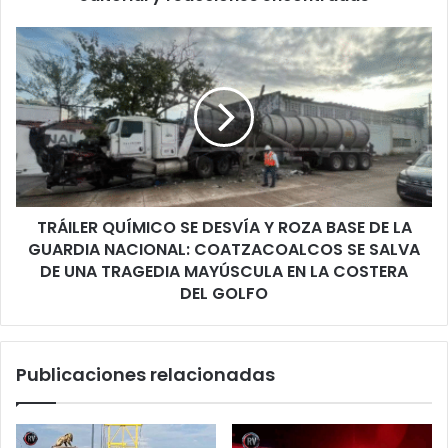
y
reacciones
TRÁILER
encontradas
QUÍMICO
SE
DESVÍA
Y
ROZA
BASE
DE
LA
TRÁILER QUÍMICO SE DESVÍA Y ROZA BASE DE LA
GUARDIA
NACIONAL:
GUARDIA NACIONAL: COATZACOALCOS SE SALVA
COATZACOALCOS
DE UNA TRAGEDIA MAYÚSCULA EN LA COSTERA
SE
DEL GOLFO
SALVA
DE
UNA
Publicaciones relacionadas
TRAGEDIA
MAYÚSCULA
EN
LA