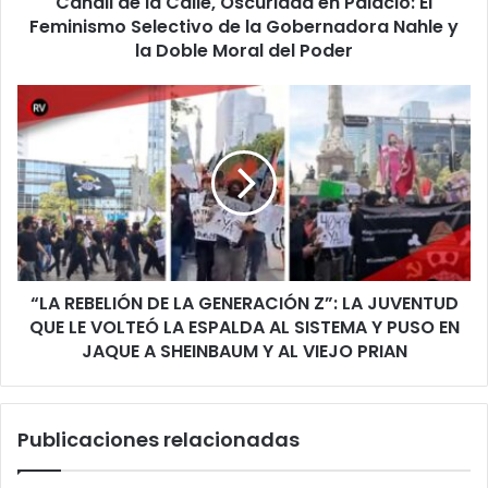
Candil de la Calle, Oscuridad en Palacio: El
de
Feminismo Selectivo de la Gobernadora Nahle y
la
la Doble Moral del Poder
Gobernadora
Nahle
“LA
y
REBELIÓN
la
DE
Doble
LA
Moral
GENERACIÓN
del
Z”:
Poder
LA
JUVENTUD
QUE
“LA REBELIÓN DE LA GENERACIÓN Z”: LA JUVENTUD
LE
VOLTEÓ
QUE LE VOLTEÓ LA ESPALDA AL SISTEMA Y PUSO EN
LA
JAQUE A SHEINBAUM Y AL VIEJO PRIAN
ESPALDA
AL
SISTEMA
Publicaciones relacionadas
Y
PUSO
EN