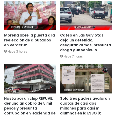
JAQUE
A
SHEINBAUM
Y
AL
VIEJO
Morena abre la puerta a la
Cateo en Las Gaviotas
PRIAN
reelección de diputados
deja un detenido;
en Veracruz
aseguran armas, presunta
droga y un vehículo
Hace 3 horas
Hace 7 horas
Hasta por un chip REPUVE:
Solo tres padres avalaron
denuncian cobro de 5 mil
cuotas de casi dos
pesos y presunta
millones para casi mil
corrupción en Hacienda de
alumnos en la ESBO 8;