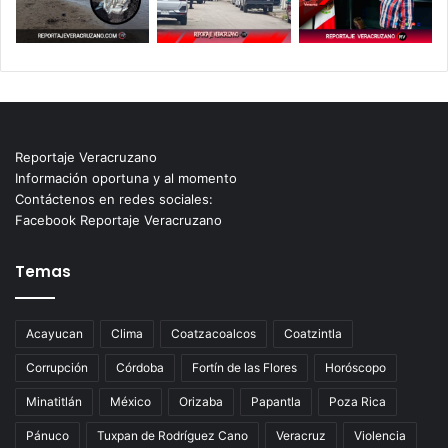
Reportaje Veracruzano
Información oportuna y al momento
Contáctenos en redes sociales:
Facebook Reportaje Veracruzano
Temas
Acayucan
Clima
Coatzacoalcos
Coatzintla
Corrupción
Córdoba
Fortín de las Flores
Horóscopo
Minatitlán
México
Orizaba
Papantla
Poza Rica
Pánuco
Tuxpan de Rodríguez Cano
Veracruz
Violencia