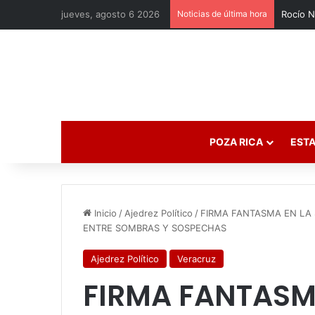
jueves, agosto 6 2026
Noticias de última hora
POZA RICA
ESTA
Inicio
/
Ajedrez Político
/
FIRMA FANTASMA EN LA 
ENTRE SOMBRAS Y SOSPECHAS
Ajedrez Político
Veracruz
FIRMA FANTASMA