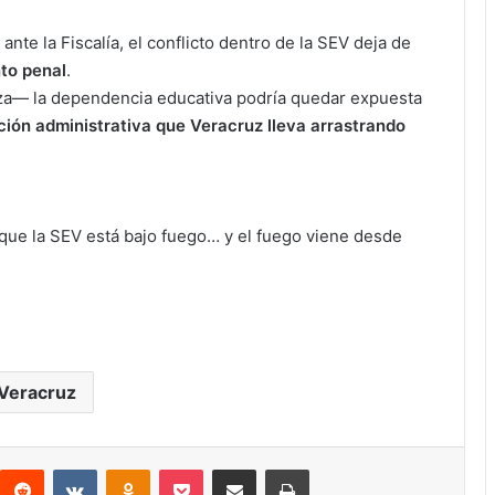
te la Fiscalía, el conflicto dentro de la SEV deja de
to penal
.
nza— la dependencia educativa podría quedar expuesta
ión administrativa que Veracruz lleva arrastrando
ue la SEV está bajo fuego… y el fuego viene desde
Veracruz
interest
Reddit
VKontakte
Odnoklassniki
Pocket
Compartir por correo electrónico
Imprimir