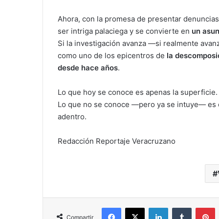
Ahora, con la promesa de presentar denuncias an
ser intriga palaciega y se convierte en
un asun
Si la investigación avanza —si realmente ava
como uno de los epicentros de
la descomposic
desde hace años
.
Lo que hoy se conoce es apenas la superficie.
Lo que no se conoce —pero ya se intuye— es q
adentro.
Redacción Reportaje Veracruzano
Facebook
X
LinkedIn
Tumblr
P
Compartir