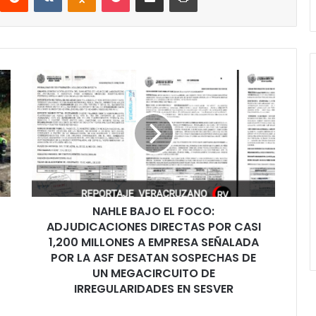
NAHLE
BAJO
EL
FOCO:
ADJUDICACIONES
DIRECTAS
POR
CASI
1,200
NAHLE BAJO EL FOCO:
MILLONES
A
ADJUDICACIONES DIRECTAS POR CASI
EMPRESA
1,200 MILLONES A EMPRESA SEÑALADA
SEÑALADA
POR LA ASF DESATAN SOSPECHAS DE
POR
UN MEGACIRCUITO DE
LA
IRREGULARIDADES EN SESVER
ASF
DESATAN