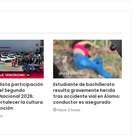
SOSPECHAS
DE
UN
MEGACIRCUITO
DE
IRREGULARIDADES
EN
SESVER
lista participación
Estudiante de bachillerato
el Segundo
resulta gravemente herida
Nacional 2026;
tras accidente vial en Álamo;
rtalecer la cultura
conductor es asegurado
ención
Hace 5 horas
as