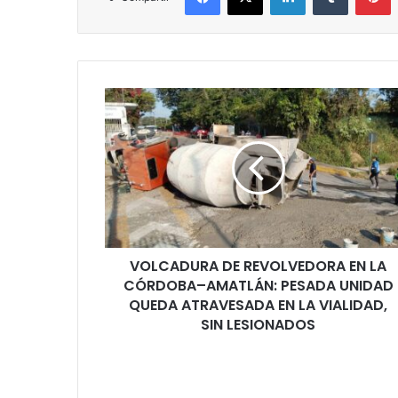
VOLCADURA
DE
REVOLVEDORA
EN
LA
CÓRDOBA–
AMATLÁN:
PESADA
UNIDAD
VOLCADURA DE REVOLVEDORA EN LA
QUEDA
ATRAVESADA
CÓRDOBA–AMATLÁN: PESADA UNIDAD
EN
QUEDA ATRAVESADA EN LA VIALIDAD,
LA
SIN LESIONADOS
VIALIDAD,
SIN
LESIONADOS