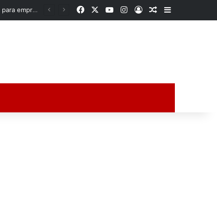
Facebook
X
YouTube
Instagram
Acceso
Publicación al a
Barra lateral
Rocío Nahle acerca oportunidades a la zona norte de Veracruz; entrega apoyos para emprendedores y anuncia obra histórica para Poza Rica
ción al azar