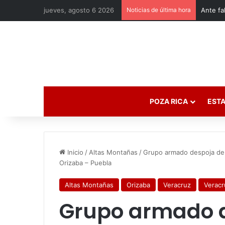
jueves, agosto 6 2026
Noticias de última hora
POZA RICA
ESTA
Inicio
/
Altas Montañas
/
Grupo armado despoja de 
Orizaba – Puebla
Altas Montañas
Orizaba
Veracruz
Veracr
Grupo armado 