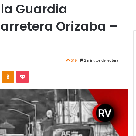
 la Guardia
carretera Orizaba –
519
2 minutos de lectura
VKontakte
Odnoklassniki
Pocket