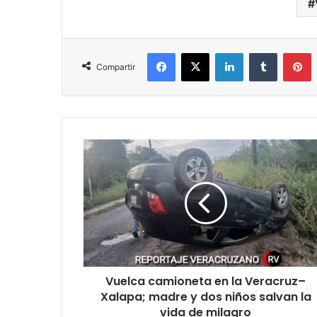
Facebook
X
LinkedIn
Tumblr
P
Compartir
Vuelca
camioneta
en
la
Veracruz–
Xalapa;
madre
y
dos
Vuelca camioneta en la Veracruz–
niños
salvan
Xalapa; madre y dos niños salvan la
la
vida de milagro