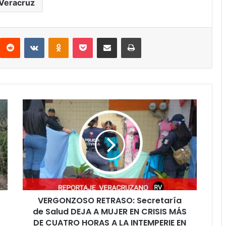
Veracruz
interest
Reddit
VKontakte
Odnoklassniki
Pocket
Compartir por correo electrónico
Imprimir
VERGONZOSO
RETRASO:
Secretaría
de
Salud
DEJA
A
MUJER
EN
VERGONZOSO RETRASO: Secretaría
CRISIS
MÁS
de Salud DEJA A MUJER EN CRISIS MÁS
DE
DE CUATRO HORAS A LA INTEMPERIE EN