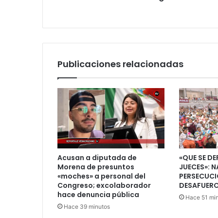
vida
de
milagro
Publicaciones relacionadas
Acusan a diputada de
«QUE SE DE
Morena de presuntos
JUECES»: N
«moches» a personal del
PERSECUCI
Congreso; excolaborador
DESAFUERO
hace denuncia pública
Hace 51 mi
Hace 39 minutos