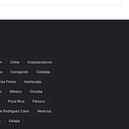
n
Clima
Coatzacoalcos
la
Corrupción
Córdoba
 las Flores
Horóscopo
án
México
Orizaba
Poza Rica
Pánuco
de Rodríguez Cano
Veracruz
a
Xalapa