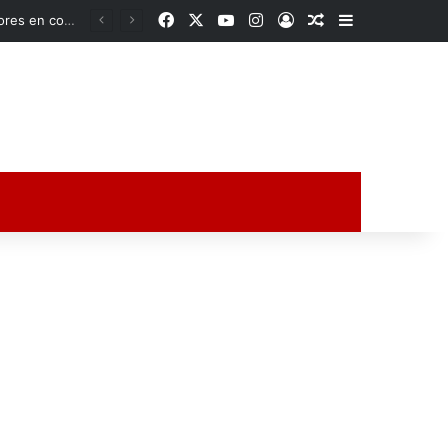
Facebook
X
YouTube
Instagram
Acceso
Publicación al a
Barra lateral
Ante fallas de la CFE, familias se organizan y compran sus propios transformadores en comunidades de Veracruz
ción al azar