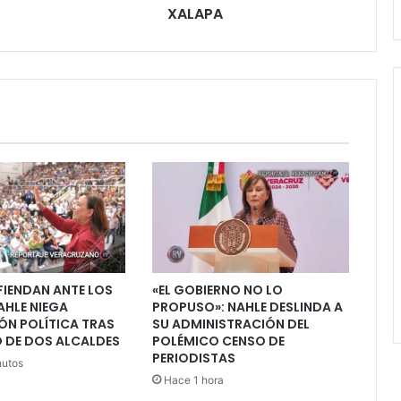
CUATRO
XALAPA
HORAS
A
LA
INTEMPERIE
EN
XALAPA
FIENDAN ANTE LOS
«EL GOBIERNO NO LO
AHLE NIEGA
PROPUSO»: NAHLE DESLINDA A
ÓN POLÍTICA TRAS
SU ADMINISTRACIÓN DEL
 DE DOS ALCALDES
POLÉMICO CENSO DE
PERIODISTAS
nutos
Hace 1 hora