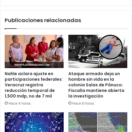
Olmos
a
la
Publicaciones relacionadas
mesa
electoral
Nahle aclara ajuste en
Ataque armado deja un
participaciones federales:
hombre sin vida en la
Veracruz registra
colonia Salas de Pánuco;
reducción temporal de
Fiscalía mantiene abierta
1,500 mdp, no de 7 mil
la investigación
Hace 4 horas
Hace 6 horas