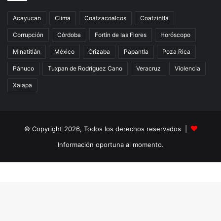
Acayucan
Clima
Coatzacoalcos
Coatzintla
Corrupción
Córdoba
Fortín de las Flores
Horóscopo
Minatitlán
México
Orizaba
Papantla
Poza Rica
Pánuco
Tuxpan de Rodríguez Cano
Veracruz
Violencia
Xalapa
© Copyright 2026, Todos los derechos reservados |
Información oportuna al momento.