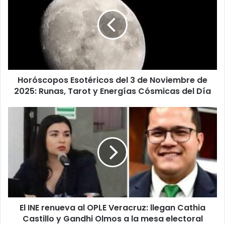
del
3
de
Noviembre
de
2025:
Runas,
Horóscopos Esotéricos del 3 de Noviembre de
Tarot
y
2025: Runas, Tarot y Energías Cósmicas del Día
Energías
Cósmicas
El
del
INE
Día
renueva
al
OPLE
Veracruz:
llegan
Cathia
Castillo
El INE renueva al OPLE Veracruz: llegan Cathia
y
Gandhi
Castillo y Gandhi Olmos a la mesa electoral