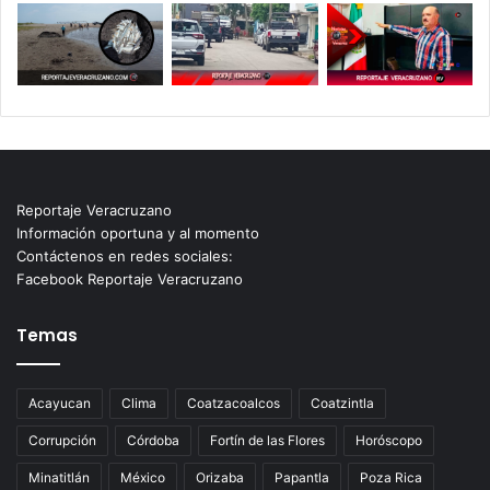
Reportaje Veracruzano
Información oportuna y al momento
Contáctenos en redes sociales:
Facebook Reportaje Veracruzano
Temas
Acayucan
Clima
Coatzacoalcos
Coatzintla
Corrupción
Córdoba
Fortín de las Flores
Horóscopo
Minatitlán
México
Orizaba
Papantla
Poza Rica