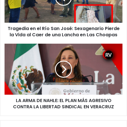
José:
Sexagenario
Pierde
la
Tragedia en el Río San José: Sexagenario Pierde
Vida
al
la Vida al Caer de una Lancha en Las Choapas
Caer
de
LA
una
ARMA
Lancha
DE
en
NAHLE:
Las
EL
Choapas
PLAN
MÁS
AGRESIVO
CONTRA
LA ARMA DE NAHLE: EL PLAN MÁS AGRESIVO
LA
LIBERTAD
CONTRA LA LIBERTAD SINDICAL EN VERACRUZ
SINDICAL
EN
VERACRUZ