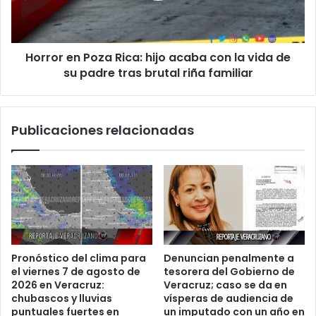
Aisladas
con
la
vida
Horror en Poza Rica: hijo acaba con la vida de
de
su
su padre tras brutal riña familiar
padre
tras
brutal
Publicaciones relacionadas
riña
familiar
Pronóstico del clima para
Denuncian penalmente a
el viernes 7 de agosto de
tesorera del Gobierno de
2026 en Veracruz:
Veracruz; caso se da en
chubascos y lluvias
vísperas de audiencia de
puntuales fuertes en
un imputado con un año en