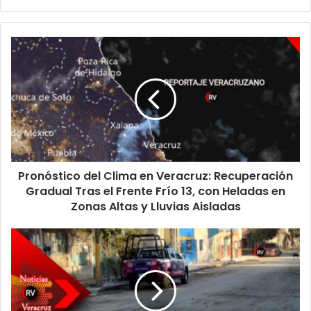
Pronóstico
del
Clima
en
Veracruz:
Recuperación
Gradual
Tras
el
Pronóstico del Clima en Veracruz: Recuperación
Frente
Frío
Gradual Tras el Frente Frío 13, con Heladas en
13,
Zonas Altas y Lluvias Aisladas
con
Heladas
Horror
en
en
Zonas
Poza
Altas
Rica:
y
hijo
Lluvias
acaba