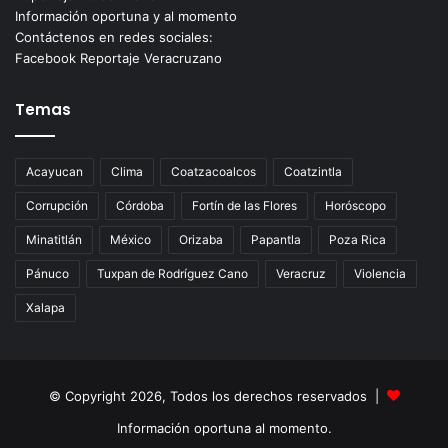
Información oportuna y al momento
Contáctenos en redes sociales:
Facebook Reportaje Veracruzano
Temas
Acayucan
Clima
Coatzacoalcos
Coatzintla
Corrupción
Córdoba
Fortín de las Flores
Horóscopo
Minatitlán
México
Orizaba
Papantla
Poza Rica
Pánuco
Tuxpan de Rodríguez Cano
Veracruz
Violencia
Xalapa
© Copyright 2026, Todos los derechos reservados |
Información oportuna al momento.