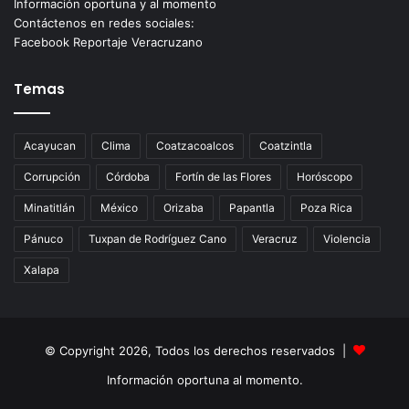
Información oportuna y al momento
Contáctenos en redes sociales:
Facebook Reportaje Veracruzano
Temas
Acayucan
Clima
Coatzacoalcos
Coatzintla
Corrupción
Córdoba
Fortín de las Flores
Horóscopo
Minatitlán
México
Orizaba
Papantla
Poza Rica
Pánuco
Tuxpan de Rodríguez Cano
Veracruz
Violencia
Xalapa
© Copyright 2026, Todos los derechos reservados |
Información oportuna al momento.