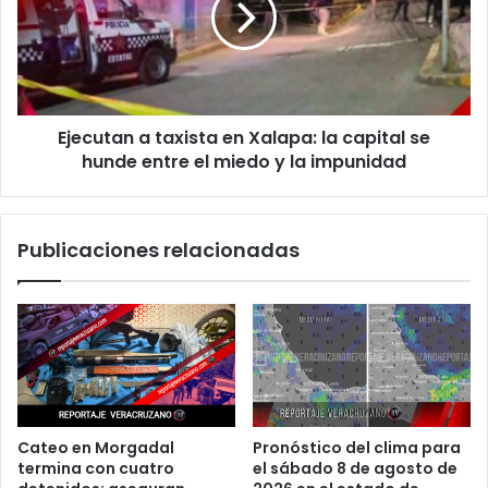
Xalapa:
la
capital
se
hunde
Ejecutan a taxista en Xalapa: la capital se
entre
el
hunde entre el miedo y la impunidad
miedo
y
la
Publicaciones relacionadas
impunidad
Cateo en Morgadal
Pronóstico del clima para
termina con cuatro
el sábado 8 de agosto de