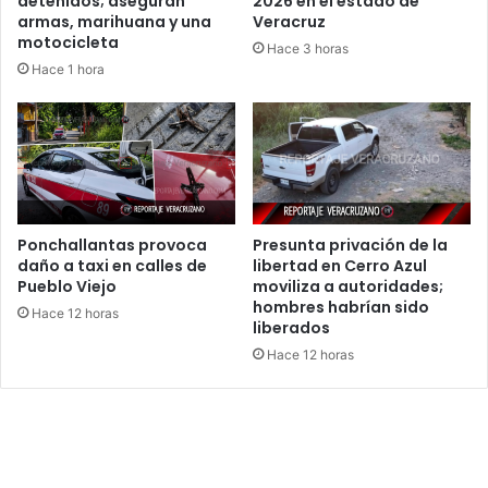
detenidos; aseguran
2026 en el estado de
armas, marihuana y una
Veracruz
motocicleta
Hace 3 horas
Hace 1 hora
Ponchallantas provoca
Presunta privación de la
daño a taxi en calles de
libertad en Cerro Azul
Pueblo Viejo
moviliza a autoridades;
hombres habrían sido
Hace 12 horas
liberados
Hace 12 horas