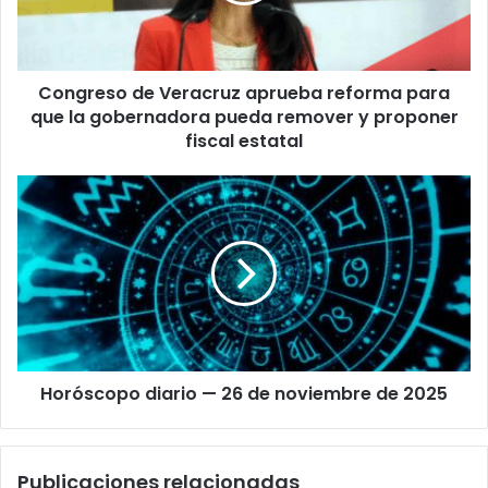
que
la
gobernadora
Congreso de Veracruz aprueba reforma para
pueda
remover
que la gobernadora pueda remover y proponer
y
fiscal estatal
proponer
fiscal
Horóscopo
estatal
diario
—
26
de
noviembre
de
2025
Horóscopo diario — 26 de noviembre de 2025
Publicaciones relacionadas