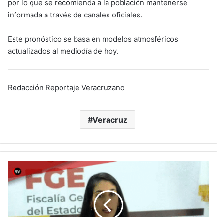
por lo que se recomienda a la población mantenerse
informada a través de canales oficiales.
Este pronóstico se basa en modelos atmosféricos
actualizados al mediodía de hoy.
Redacción Reportaje Veracruzano
Veracruz
Congreso
de
Veracruz
aprueba
reforma
para