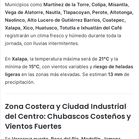
Municipios como
Martínez de la Torre, Colipa, Misantla,
Vega de Alatorre, Nautla, Tlapacoyan, Perote, Altotonga,
Naolinco, Alto Lucero de Gutiérrez Barrios, Coatepec,
Xalapa, Xico, Huatusco, Totutla e Ixhuatlán del Café
registrarán un clima fresco y húmedo durante toda la
jornada, con lluvias intermitentes.
En
Xalapa
, la temperatura máxima será de
21°C
y la
mínima de
15°C
, con vientos variables y
riesgo de heladas
ligeras
en las zonas más elevadas. Se estiman
13 mm
de
precipitación.
Zona Costera y Ciudad Industrial
del Centro: Chubascos Costeños y
Vientos Fuertes
En
Veracruz puerto, Boca del Río, Medellín, Jamapa,