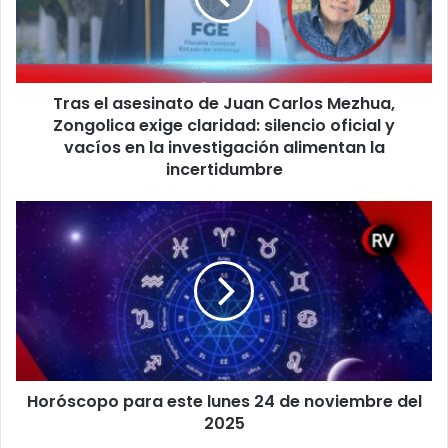
Carlos
Mezhua,
Zongolica
exige
Tras el asesinato de Juan Carlos Mezhua,
claridad:
silencio
Zongolica exige claridad: silencio oficial y
oficial
vacíos en la investigación alimentan la
y
incertidumbre
vacíos
en
Horóscopo
la
para
investigación
este
alimentan
lunes
la
24
incertidumbre
de
noviembre
del
2025
Horóscopo para este lunes 24 de noviembre del
2025