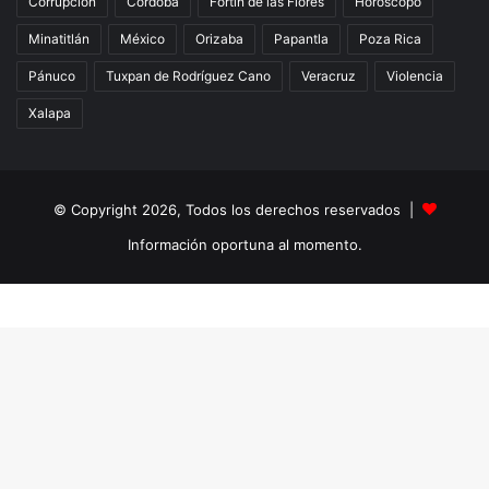
Corrupción
Córdoba
Fortín de las Flores
Horóscopo
Minatitlán
México
Orizaba
Papantla
Poza Rica
Pánuco
Tuxpan de Rodríguez Cano
Veracruz
Violencia
Xalapa
© Copyright 2026, Todos los derechos reservados |
Información oportuna al momento.