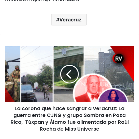
Veracruz
La
corona
que
hace
sangrar
a
Veracruz:
La
guerra
La corona que hace sangrar a Veracruz: La
entre
CJNG
guerra entre CJNG y grupo Sombra en Poza
y
Rica, Túxpan y Álamo fue alimentada por Raúl
grupo
Rocha de Miss Universe
Sombra