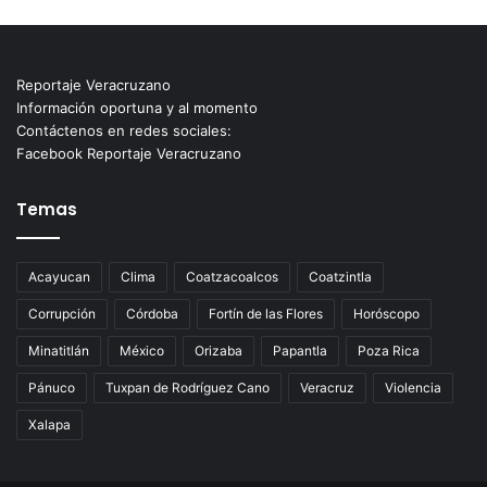
Reportaje Veracruzano
Información oportuna y al momento
Contáctenos en redes sociales:
Facebook Reportaje Veracruzano
Temas
Acayucan
Clima
Coatzacoalcos
Coatzintla
Corrupción
Córdoba
Fortín de las Flores
Horóscopo
Minatitlán
México
Orizaba
Papantla
Poza Rica
Pánuco
Tuxpan de Rodríguez Cano
Veracruz
Violencia
Xalapa