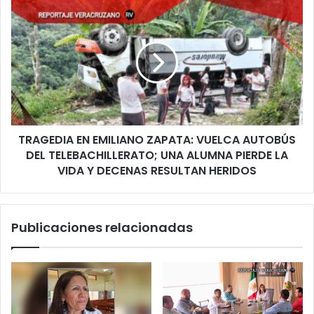
en
TRAGEDIA
Poza
EN
Rica,
EMILIANO
Túxpan
ZAPATA:
y
VUELCA
Álamo
AUTOBÚS
fue
DEL
alimentada
TELEBACHILLERATO;
por
UNA
Raúl
TRAGEDIA EN EMILIANO ZAPATA: VUELCA AUTOBÚS
ALUMNA
Rocha
PIERDE
DEL TELEBACHILLERATO; UNA ALUMNA PIERDE LA
de
LA
VIDA Y DECENAS RESULTAN HERIDOS
Miss
VIDA
Universe
Y
DECENAS
Publicaciones relacionadas
RESULTAN
HERIDOS