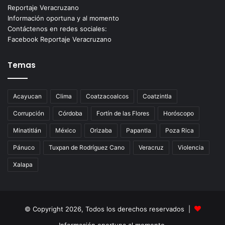
Reportaje Veracruzano
Información oportuna y al momento
Contáctenos en redes sociales:
Facebook Reportaje Veracruzano
Temas
Acayucan
Clima
Coatzacoalcos
Coatzintla
Corrupción
Córdoba
Fortín de las Flores
Horóscopo
Minatitlán
México
Orizaba
Papantla
Poza Rica
Pánuco
Tuxpan de Rodríguez Cano
Veracruz
Violencia
Xalapa
© Copyright 2026, Todos los derechos reservados |
Información oportuna al momento.