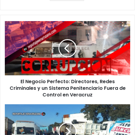
El
Negocio
Perfecto:
Directores,
Redes
Criminales
y
un
Sistema
El Negocio Perfecto: Directores, Redes
Penitenciario
Fuera
Criminales y un Sistema Penitenciario Fuera de
de
Control en Veracruz
Control
en
CARRETERAS
Veracruz
ESTRATÉGICAS
DEL
CENTRO
DEL