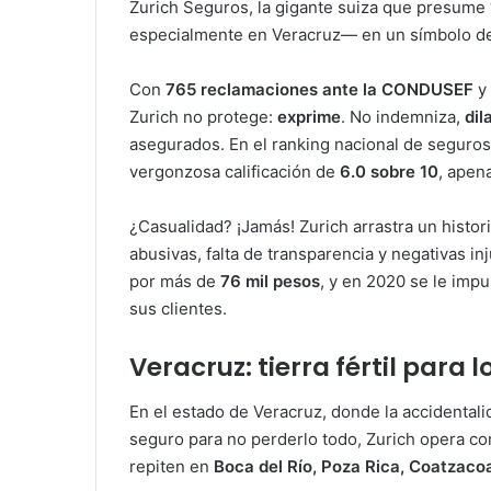
Zurich Seguros, la gigante suiza que presume 
especialmente en Veracruz— en un símbolo de a
Con
765 reclamaciones ante la CONDUSEF
y
Zurich no protege:
exprime
. No indemniza,
dil
asegurados. En el ranking nacional de seguros
vergonzosa calificación de
6.0 sobre 10
, apen
¿Casualidad? ¡Jamás! Zurich arrastra un histor
abusivas, falta de transparencia y negativas i
por más de
76 mil pesos
, y en 2020 se le imp
sus clientes.
Veracruz: tierra fértil para 
En el estado de Veracruz, donde la accidentalid
seguro para no perderlo todo, Zurich opera com
repiten en
Boca del Río, Poza Rica, Coatzaco