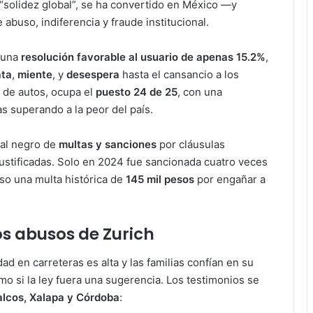
“solidez global”, se ha convertido en México —y
buso, indiferencia y fraude institucional.
 una
resolución favorable al usuario de apenas 15.2%
,
ata
,
miente
, y
desespera
hasta el cansancio a los
 de autos, ocupa el
puesto 24 de 25
, con una
as superando a la peor del país.
ial negro de
multas y sanciones
por cláusulas
njustificadas. Solo en 2024 fue sancionada cuatro veces
uso una multa histórica de
145 mil pesos
por engañar a
los abusos de Zurich
ad en carreteras es alta y las familias confían en su
o si la ley fuera una sugerencia. Los testimonios se
alcos, Xalapa y Córdoba
: