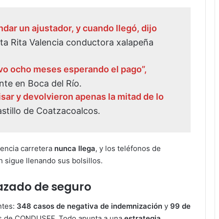
ar un ajustador, y cuando llegó, dijo
ta Rita Valencia conductora xalapeña
levo ocho meses esperando el pago”,
nte en Boca del Río.
isar y devolvieron apenas la mitad de lo
astillo de Coatzacoalcos.
stencia carretera
nunca llega
, y los teléfonos de
ch sigue llenando sus bolsillos.
razado de seguro
ntes:
348 casos de negativa de indemnización
y
99 de
cos de CONDUSEF. Todo apunta a una
estrategia