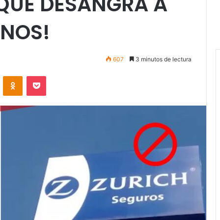
 QUE DESANGRA A
ANOS!
607
3 minutos de lectura
VKontakte
Odnoklassniki
Pocket