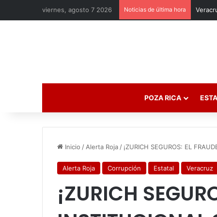
viernes, agosto 7 2026
Noticias de última hora
POZA RICA
ESTA
Inicio
/
Alerta Roja
/
¡ZURICH SEGUROS: EL FRAUD
Alerta Roja
Corrupción
Estatal
Veracruz
¡ZURICH SEGURO