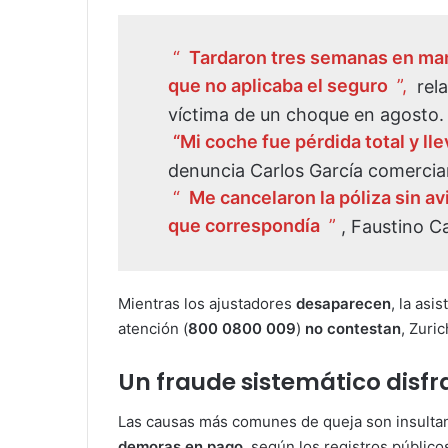
“
Tardaron tres semanas en mand
que no aplicaba el seguro
”,
rela
víctima de un choque en agosto.
“Mi coche fue pérdida total y l
denuncia Carlos García comercia
“
Me cancelaron la póliza sin av
que correspondía
”
, Faustino C
Mientras los ajustadores
desaparecen
, la asi
atención (
800 0800 009
)
no contestan
, Zuri
Un fraude sistemático disf
Las causas más comunes de queja son insulta
demoras en pago
, según los registros públi