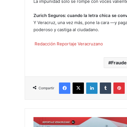
La impunidad solo se rompe con voces valient
Zurich Seguros: cuando la letra chica se conv
Y Veracruz, una vez más, pone la cara —y pag
poderoso y castiga al ciudadano.
Redacción Reportaje Veracruzano
Fraude
Facebook
X
LinkedIn
Tumblr
P
Compartir
VERACRUZ
EN