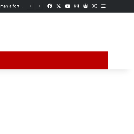
Facebook
X
YouTube
Instagram
Acceso
Publicación al a
Barra lateral
Estudiante de bachillerato resulta gravemente herida tras accidente vial en Álamo; conductor es asegurado
ción al azar