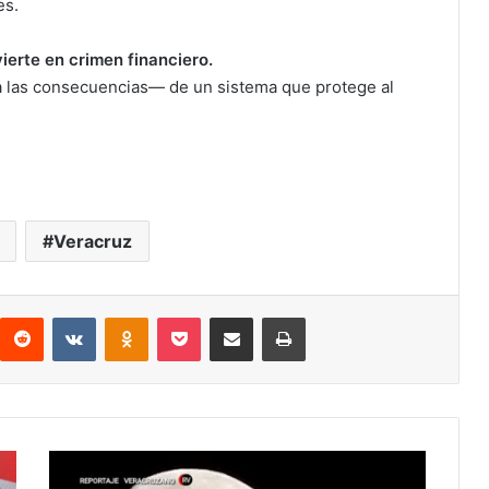
es.
ierte en crimen financiero.
a las consecuencias— de un sistema que protege al
Veracruz
interest
Reddit
VKontakte
Odnoklassniki
Pocket
Compartir por correo electrónico
Imprimir
Horóscopos
del