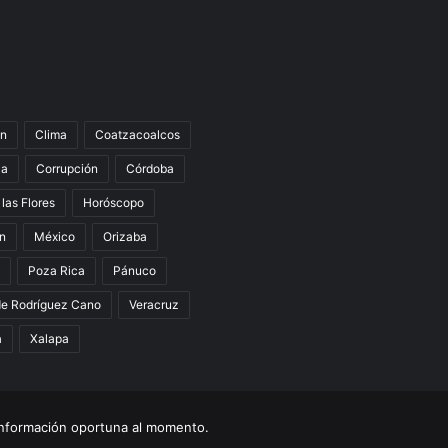
n
Clima
Coatzacoalcos
la
Corrupción
Córdoba
 las Flores
Horóscopo
án
México
Orizaba
Poza Rica
Pánuco
de Rodríguez Cano
Veracruz
a
Xalapa
nformación oportuna al momento.