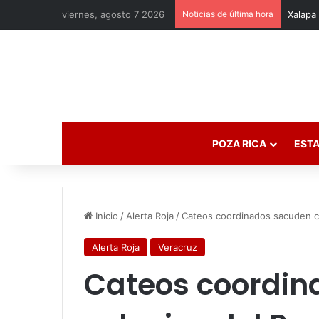
viernes, agosto 7 2026
Noticias de última hora
POZA RICA
ESTA
Inicio
/
Alerta Roja
/
Cateos coordinados sacuden co
Alerta Roja
Veracruz
Cateos coordin