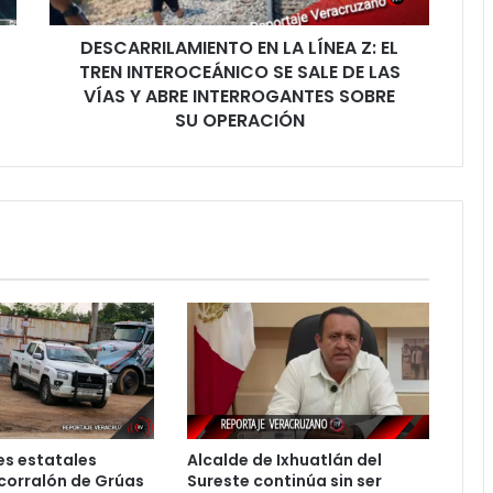
SE
DESCARRILAMIENTO EN LA LÍNEA Z: EL
SALE
DE
TREN INTEROCEÁNICO SE SALE DE LAS
LAS
VÍAS Y ABRE INTERROGANTES SOBRE
VÍAS
SU OPERACIÓN
Y
ABRE
INTERROGANTES
SOBRE
SU
OPERACIÓN
s estatales
Alcalde de Ixhuatlán del
corralón de Grúas
Sureste continúa sin ser