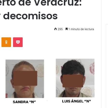
erto de Veracruz:
y decomisos
295
1 minuto de lectura
VKontakte
Odnoklassniki
Pocket