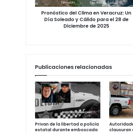
y
Pronóstico del Clima en Veracruz: Un
Cálido
para
Día Soleado y Cálido para el 28 de
el
Diciembre de 2025
28
de
Diciembre
de
2025
Publicaciones relacionadas
Privan de la libertad a policía
Autoridade
estatal durante emboscada
clausuran 