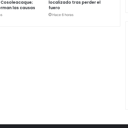
 Cosoleacaque;
localizado tras perder el
orman las causas
fuero
as
Hace 6 horas