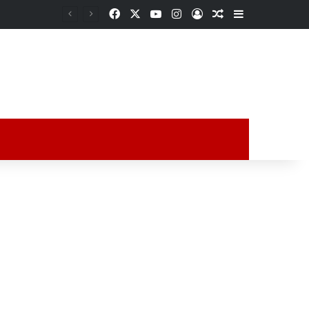
Facebook
X
YouTube
Instagram
Acceso
Publicación al a
Barra lateral
Xalapa abre sus páginas a la palabra: realizarán la XVI Edición del Maratón Nacional de Lectura
ción al azar