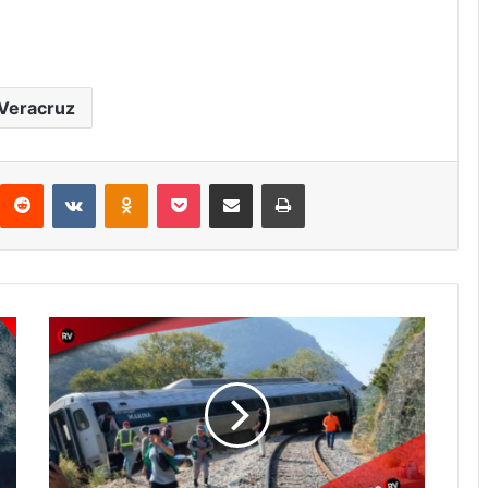
Veracruz
interest
Reddit
VKontakte
Odnoklassniki
Pocket
Compartir por correo electrónico
Imprimir
DESCARRILAMIENTO
EN
LA
LÍNEA
Z:
EL
TREN
INTEROCEÁNICO