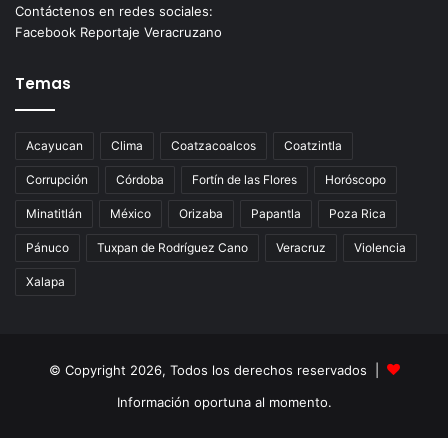
Contáctenos en redes sociales:
Facebook Reportaje Veracruzano
Temas
Acayucan
Clima
Coatzacoalcos
Coatzintla
Corrupción
Córdoba
Fortín de las Flores
Horóscopo
Minatitlán
México
Orizaba
Papantla
Poza Rica
Pánuco
Tuxpan de Rodríguez Cano
Veracruz
Violencia
Xalapa
© Copyright 2026, Todos los derechos reservados |
Información oportuna al momento.