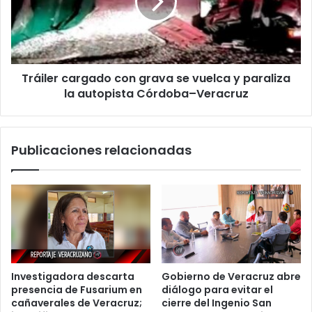
se
vuelca
y
paraliza
la
Tráiler cargado con grava se vuelca y paraliza
autopista
Córdoba–
la autopista Córdoba–Veracruz
Veracruz
Publicaciones relacionadas
Investigadora descarta
Gobierno de Veracruz abre
presencia de Fusarium en
diálogo para evitar el
cañaverales de Veracruz;
cierre del Ingenio San