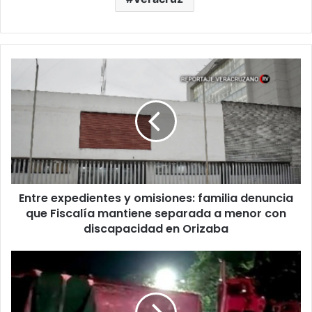
Entre
expedientes
y
omisiones:
familia
denuncia
que
Fiscalía
mantiene
Entre expedientes y omisiones: familia denuncia
separada
a
que Fiscalía mantiene separada a menor con
menor
discapacidad en Orizaba
con
discapacidad
Tráiler
en
cargado
Orizaba
con
grava