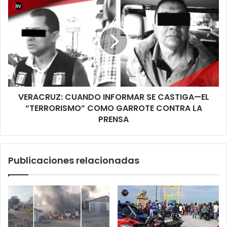
HOSPEDAJE;
CUANDO
NAHLE,
INFORMAR
ANTE
SE
SU
CASTIGA
PRIMER
—
GRAN
EL
FUEGO
“TERRORISMO”
CRUZADO
COMO
VERACRUZ: CUANDO INFORMAR SE CASTIGA—EL
GARROTE
CONTRA
“TERRORISMO” COMO GARROTE CONTRA LA
LA
PRENSA
PRENSA
Publicaciones relacionadas