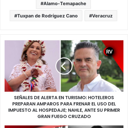
Alamo-Temapache
Tuxpan de Rodríguez Cano
Veracruz
SEÑALES
DE
ALERTA
EN
TURISMO:
HOTELEROS
PREPARAN
AMPAROS
PARA
SEÑALES DE ALERTA EN TURISMO: HOTELEROS
FRENAR
EL
PREPARAN AMPAROS PARA FRENAR EL USO DEL
USO
IMPUESTO AL HOSPEDAJE; NAHLE, ANTE SU PRIMER
DEL
GRAN FUEGO CRUZADO
IMPUESTO
AL
VERACRUZ: