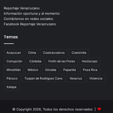
Reportaje Veracruzano
Información oportuna y al momento
Contáctenos en redes sociales:
Facebook Reportaje Veracruzano
Temas
Acayucan
Clima
Coatzacoalcos
Coatzintla
Corrupción
Córdoba
Fortín de las Flores
Horóscopo
Minatitlán
México
Orizaba
Papantla
Poza Rica
Pánuco
Tuxpan de Rodríguez Cano
Veracruz
Violencia
Xalapa
© Copyright 2026, Todos los derechos reservados |