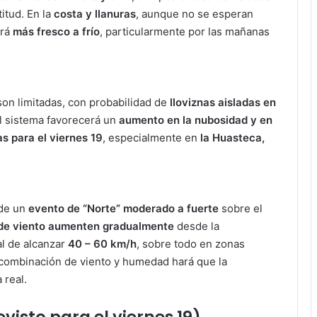
itud. En la
costa y llanuras
, aunque no se esperan
irá
más fresco a frío
, particularmente por las mañanas
 son limitadas, con probabilidad de
lloviznas aisladas en
el sistema favorecerá un
aumento en la nubosidad y en
as para el viernes 19
, especialmente en
la Huasteca,
 de un
evento de “Norte” moderado a fuerte
sobre el
 de viento aumenten gradualmente
desde la
l de alcanzar
40 – 60 km/h
, sobre todo en zonas
 combinación de viento y humedad hará que la
 real.
visto para el viernes 19)