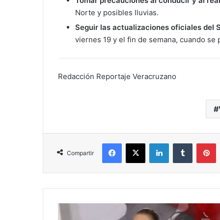
Tomar precauciones al conducir y al reali
Norte y posibles lluvias.
Seguir las actualizaciones oficiales del
viernes 19 y el fin de semana, cuando se 
Redacción Reportaje Veracruzano
Facebook
X
LinkedIn
Tumblr
P
Compartir
Caso
Ernestina