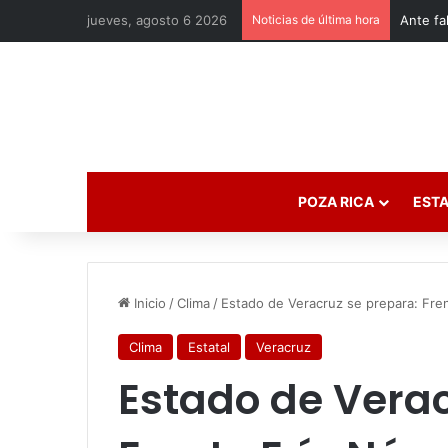
jueves, agosto 6 2026
Noticias de última hora
POZA RICA
ESTA
Inicio
/
Clima
/
Estado de Veracruz se prepara: Fre
Clima
Estatal
Veracruz
Estado de Verac