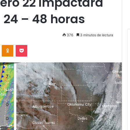
mero 22 impactará
 24 – 48 horas
376
3 minutos de lectura
VKontakte
Odnoklassniki
Pocket