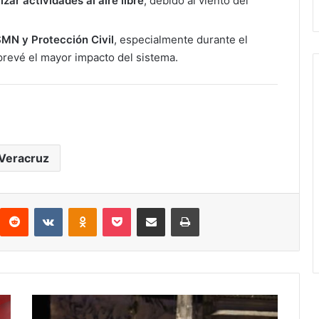
zar actividades al aire libre
, debido al viento del
 SMN y Protección Civil
, especialmente durante el
prevé el mayor impacto del sistema.
Veracruz
interest
Reddit
VKontakte
Odnoklassniki
Pocket
Compartir por correo electrónico
Imprimir
Tragedia
en