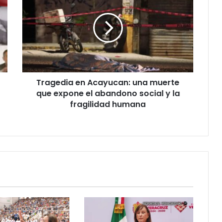
Acayucan:
una
muerte
que
expone
el
abandono
Tragedia en Acayucan: una muerte
social
y
que expone el abandono social y la
la
fragilidad humana
fragilidad
humana