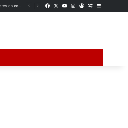
Facebook
X
YouTube
Instagram
Acceso
Publicación al a
Barra lateral
Ante fallas de la CFE, familias se organizan y compran sus propios transformadores en comunidades de Veracruz
ción al azar