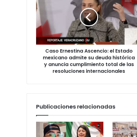
Ascencio:
el
Estado
mexicano
admite
su
deuda
Caso Ernestina Ascencio: el Estado
histórica
y
mexicano admite su deuda histórica
anuncia
y anuncia cumplimiento total de las
cumplimiento
resoluciones internacionales
total
de
las
resoluciones
internacionales
Publicaciones relacionadas