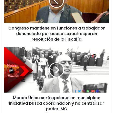
a
trabajador
denunciado
por
acoso
Congreso mantiene en funciones a trabajador
sexual;
esperan
denunciado por acoso sexual; esperan
resolución
resolución de la Fiscalía
de
la
Mando
Fiscalía
Único
será
opcional
en
municipios;
iniciativa
busca
coordinación
Mando Único será opcional en municipios;
y
no
iniciativa busca coordinación y no centralizar
centralizar
poder: MC
poder: