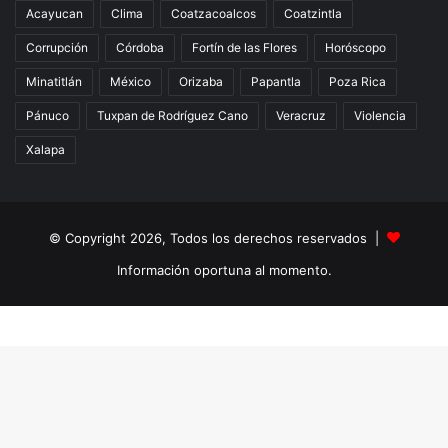
Acayucan
Clima
Coatzacoalcos
Coatzintla
Corrupción
Córdoba
Fortín de las Flores
Horóscopo
Minatitlán
México
Orizaba
Papantla
Poza Rica
Pánuco
Tuxpan de Rodríguez Cano
Veracruz
Violencia
Xalapa
© Copyright 2026, Todos los derechos reservados |
Información oportuna al momento.