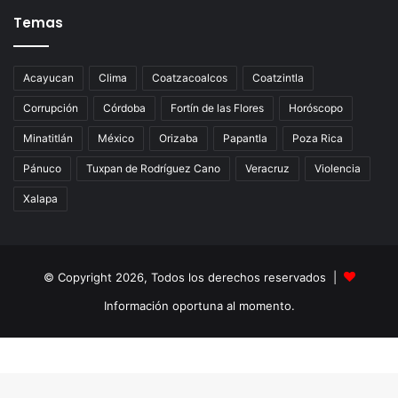
Temas
Acayucan
Clima
Coatzacoalcos
Coatzintla
Corrupción
Córdoba
Fortín de las Flores
Horóscopo
Minatitlán
México
Orizaba
Papantla
Poza Rica
Pánuco
Tuxpan de Rodríguez Cano
Veracruz
Violencia
Xalapa
© Copyright 2026, Todos los derechos reservados |
Información oportuna al momento.