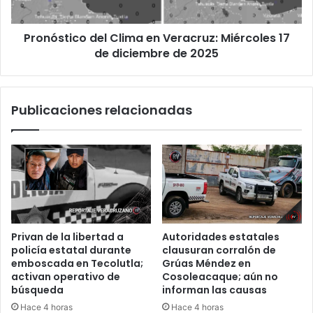
de
diciembre
Pronóstico del Clima en Veracruz: Miércoles 17
de
2025
de diciembre de 2025
Publicaciones relacionadas
Privan de la libertad a
Autoridades estatales
policía estatal durante
clausuran corralón de
emboscada en Tecolutla;
Grúas Méndez en
activan operativo de
Cosoleacaque; aún no
búsqueda
informan las causas
Hace 4 horas
Hace 4 horas