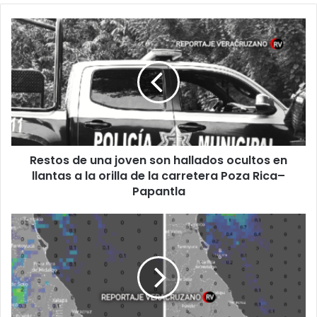
Restos
de
una
joven
son
hallados
ocultos
en
llantas
Restos de una joven son hallados ocultos en
a
la
llantas a la orilla de la carretera Poza Rica–
orilla
Papantla
de
la
Pronóstico
carretera
del
Poza
Clima
Rica–
en
Papantla
Veracruz:
Miércoles
17