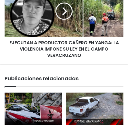
Izamal
CAÑERO
EN
YANGA:
LA
VIOLENCIA
IMPONE
EJECUTAN A PRODUCTOR CAÑERO EN YANGA: LA
SU
LEY
VIOLENCIA IMPONE SU LEY EN EL CAMPO
EN
VERACRUZANO
EL
CAMPO
VERACRUZANO
Publicaciones relacionadas