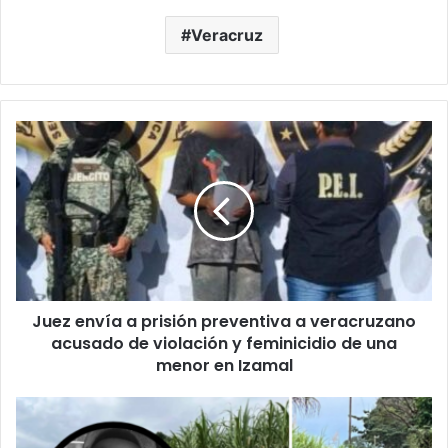
Veracruz
Juez
envía
a
prisión
preventiva
a
veracruzano
acusado
de
Juez envía a prisión preventiva a veracruzano
violación
y
acusado de violación y feminicidio de una
feminicidio
menor en Izamal
de
una
EJECUTAN
menor
A
en
PRODUCTOR