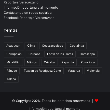
Reportaje Veracruzano
Información oportuna y al momento
Contáctenos en redes sociales:
Facebook Reportaje Veracruzano
Temas
Acayucan
Clima
Coatzacoalcos
Coatzintla
Corrupción
Córdoba
Fortín de las Flores
Horóscopo
Minatitlán
México
Orizaba
Papantla
Poza Rica
Pánuco
Tuxpan de Rodríguez Cano
Veracruz
Violencia
Xalapa
© Copyright 2026, Todos los derechos reservados |
Información oportuna al momento.