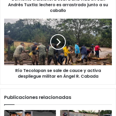
es
Andrés Tuxtla: lechero es arrastrado junto a su
arrastrado
caballo
junto
a
Río
su
Tecolapan
caballo
se
sale
de
cauce
y
activa
despliegue
Río Tecolapan se sale de cauce y activa
militar
en
despliegue militar en Ángel R. Cabada
Ángel
R.
Cabada
Publicaciones relacionadas