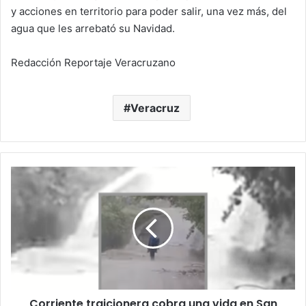
y acciones en territorio para poder salir, una vez más, del
agua que les arrebató su Navidad.
Redacción Reportaje Veracruzano
Veracruz
Corriente
traicionera
cobra
una
vida
en
San
Andrés
Tuxtla:
Corriente traicionera cobra una vida en San
lechero