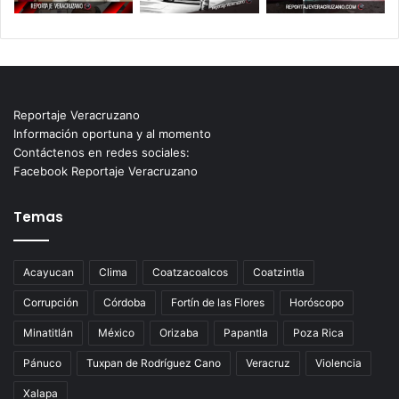
Reportaje Veracruzano
Información oportuna y al momento
Contáctenos en redes sociales:
Facebook Reportaje Veracruzano
Temas
Acayucan
Clima
Coatzacoalcos
Coatzintla
Corrupción
Córdoba
Fortín de las Flores
Horóscopo
Minatitlán
México
Orizaba
Papantla
Poza Rica
Pánuco
Tuxpan de Rodríguez Cano
Veracruz
Violencia
Xalapa